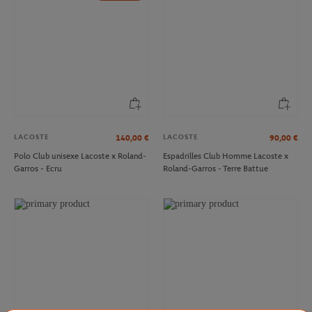
LACOSTE
LACOSTE
140,00
€
90,00
€
Polo Club unisexe Lacoste x Roland-
Espadrilles Club Homme Lacoste x
Garros - Ecru
Roland-Garros - Terre Battue