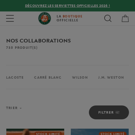
DÉCOUVREZ LES SERVIETTES OFFICIELLES 2026 !
Mon
Toggle navigation
LA
BOUTIQUE
OFFICIELLE
NOS COLLABORATIONS
735
PRODUIT(S)
LACOSTE
CARRÉ BLANC
WILSON
J.M. WESTON
TRIER
FILTRER
STOCK LIMITÉ
STOCK LIMITÉ