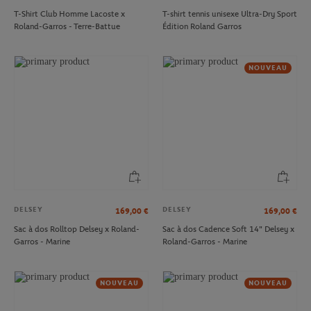
T-Shirt Club Homme Lacoste x
T-shirt tennis unisexe Ultra-Dry Sport
Roland-Garros - Terre-Battue
Édition Roland Garros
NOUVEAU
DELSEY
DELSEY
169,00
€
169,00
€
Sac à dos Rolltop Delsey x Roland-
Sac à dos Cadence Soft 14" Delsey x
Garros - Marine
Roland-Garros - Marine
NOUVEAU
NOUVEAU