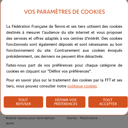
VOS PARAMÈTRES DE COOKIES
LACOSTE
LACOSTE
120,00
€
140,00
€
Polo Ramasseur unisexe Lacoste x
Polo Arbitre Homme Lacoste x
La Fédération Française de Tennis et ses tiers utilisent des cookies
Roland-Garros - Marine
Roland-Garros - Marine
destinés à mesurer l'audience du site internet et vous proposer
des services et offres adaptés à vos centres d'intérêt. Des cookies
fonctionnels sont également déposés et sont nécessaires au bon
fonctionnement du site. Contrairement aux cookies évoqués
précédemment, ces derniers ne peuvent être désactivés.
Faites-nous part de vos préférences pour chaque catégorie de
cookies en cliquant sur "Définir vos préférences".
Pour en savoir plus sur le traitement des cookies par la FFT et ses
tiers, vous pouvez consulter notre
politique cookies
.
TOUT
DÉFINIR VOS
TOUT
REFUSER
PRÉFÉRENCES
ACCEPTER
WILSON
WILSON
10,50
€
8,00
€
Tube 4 balles de tennis Wilson x
Antivibrateur Logo Wilson x Roland-
Roland-Garros pour terre battue -
Garros - Multicolore
jaune