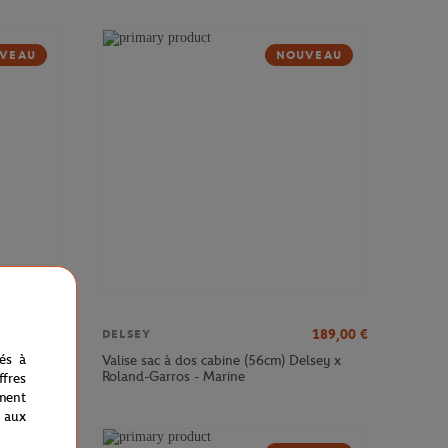
VEAU
NOUVEAU
379,00
€
189,00
€
DELSEY
nés à
sey x
Valise sac à dos cabine (56cm) Delsey x
Roland-Garros - Marine
fres
ment
 aux