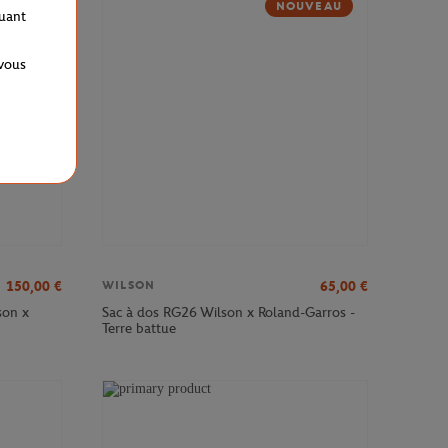
NOUVEAU
quant
 vous
150,00
€
65,00
€
WILSON
son x
Sac à dos RG26 Wilson x Roland-Garros -
Terre battue