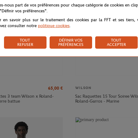
NOUVEAU
tes-nous part de vos préférences pour chaque catégorie de cookies en cli
 "Définir vos préférences".
r en savoir plus sur le traitement des cookies par la FFT et ses tiers,
vez consulter notre
politique cookies
.
TOUT
DÉFINIR VOS
TOUT
REFUSER
PRÉFÉRENCES
ACCEPTER
65,00
€
WILSON
ttes 3 team Wilson x Roland-
Sac Raquettes 15 Tour Soiree Wil
erre battue
Roland-Garros - Marine