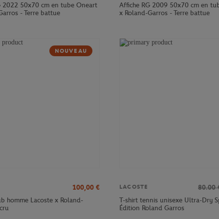
G 2022 50x70 cm en tube Oneart
Affiche RG 2009 50x70 cm en tu
arros - Terre battue
x Roland-Garros - Terre battue
NOUVEAU
100,00
€
80.00
LACOSTE
lub homme Lacoste x Roland-
T-shirt tennis unisexe Ultra-Dry S
cru
Édition Roland Garros