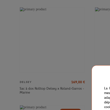
169,00
€
DELSEY
DELSEY
La 
Sac à dos Rolltop Delsey x Roland-Garros -
Sac à dos
Marine
Roland-Ga
mes
ada
dép
coo