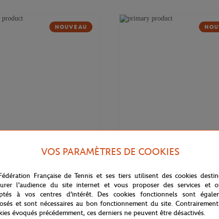
NOUVEAU
NOU
VOS PARAMÈTRES DE COOKIES
169,00
€
DELSEY
Fédération Française de Tennis et ses tiers utilisent des cookies desti
 Cadence Soft 14" Delsey x
Valise cabine Cadence (55cm) Del
rros - Marine
Roland-Garros - Marine
urer l'audience du site internet et vous proposer des services et of
ptés à vos centres d'intérêt. Des cookies fonctionnels sont égale
osés et sont nécessaires au bon fonctionnement du site. Contrairement
kies évoqués précédemment, ces derniers ne peuvent être désactivés.