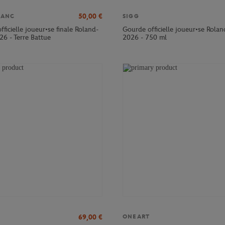
50,00
€
LANC
SIGG
officielle joueur•se finale Roland-
Gourde officielle joueur•se Rola
26 - Terre Battue
2026 - 750 ml
69,00
€
ONEART