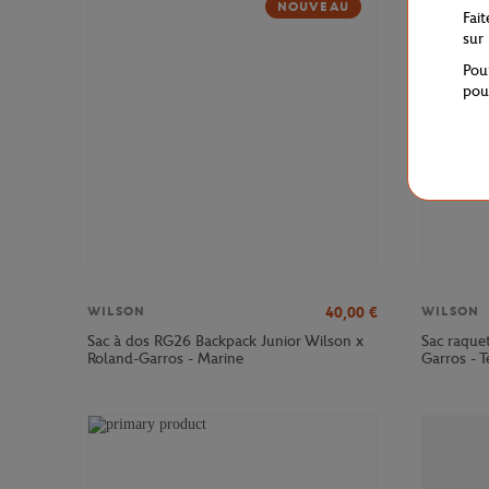
NOUVEAU
Fai
sur
Pou
pou
40,00
€
WILSON
WILSON
Sac à dos RG26 Backpack Junior Wilson x
Sac raque
Roland-Garros - Marine
Garros - T