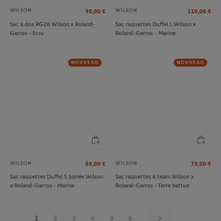
WILSON
WILSON
95,00
€
110,00
€
Sac à dos RG26 Wilson x Roland-
Sac raquettes Duffel L Wilson x
Garros - Ecru
Roland-Garros - Marine
NOUVEAU
NOUVEAU
WILSON
WILSON
65,00
€
75,00
€
Sac raquettes Duffel S Soirée Wilson
Sac raquettes 6 team Wilson x
x Roland-Garros - Marine
Roland-Garros - Terre battue
1
2
3
4
5
6