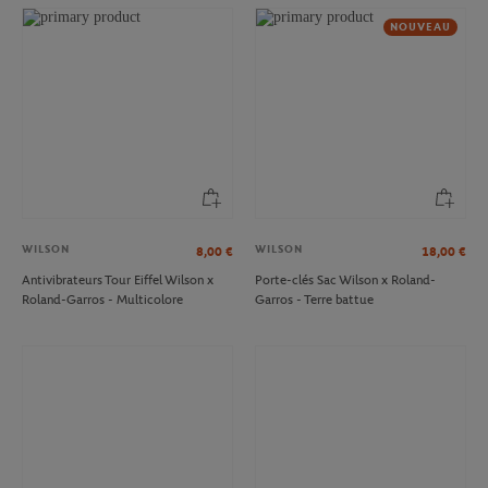
NOUVEAU
WILSON
WILSON
8,00
€
18,00
€
Antivibrateurs Tour Eiffel Wilson x
Porte-clés Sac Wilson x Roland-
Roland-Garros - Multicolore
Garros - Terre battue