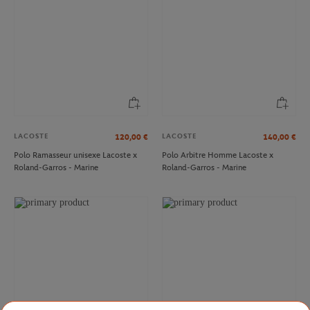
LACOSTE
LACOSTE
120,00
€
140,00
€
Polo Ramasseur unisexe Lacoste x
Polo Arbitre Homme Lacoste x
Roland-Garros - Marine
Roland-Garros - Marine