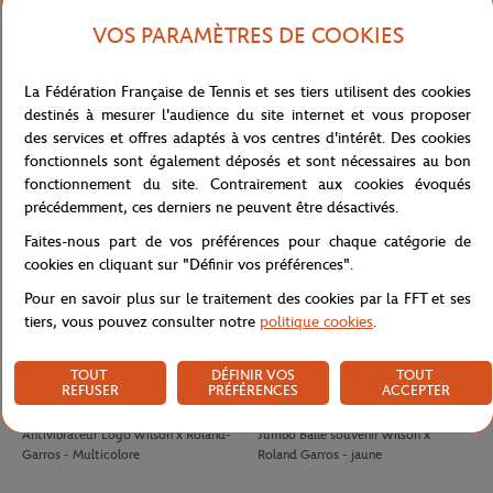
VOS PARAMÈTRES DE COOKIES
LACOSTE
LACOSTE
100,00
€
90,00
€
La Fédération Française de Tennis et ses tiers utilisent des cookies
Jupe Ramasseuse femme Lacoste x
T-shirt Performance homme Lacoste
destinés à mesurer l'audience du site internet et vous proposer
Roland-Garros - Blanc
x Roland-Garros - Vert
des services et offres adaptés à vos centres d'intérêt. Des cookies
fonctionnels sont également déposés et sont nécessaires au bon
fonctionnement du site. Contrairement aux cookies évoqués
précédemment, ces derniers ne peuvent être désactivés.
Faites-nous part de vos préférences pour chaque catégorie de
cookies en cliquant sur "Définir vos préférences".
Pour en savoir plus sur le traitement des cookies par la FFT et ses
tiers, vous pouvez consulter notre
politique cookies
.
TOUT
DÉFINIR VOS
TOUT
REFUSER
PRÉFÉRENCES
ACCEPTER
WILSON
WILSON
8,00
€
32,00
€
Antivibrateur Logo Wilson x Roland-
Jumbo Balle souvenir Wilson x
Garros - Multicolore
Roland Garros - jaune