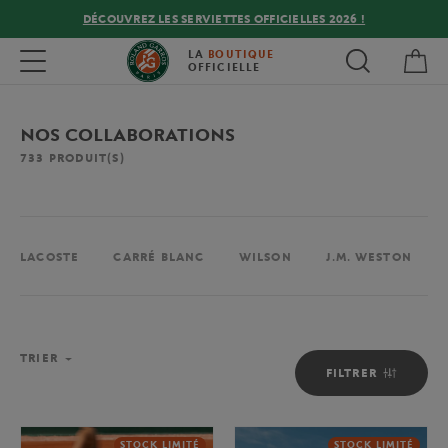
DÉCOUVREZ LES SERVIETTES OFFICIELLES 2026 !
Mon
Toggle navigation
LA
BOUTIQUE
OFFICIELLE
NOS COLLABORATIONS
733
PRODUIT(S)
LACOSTE
CARRÉ BLANC
WILSON
J.M. WESTON
TRIER
FILTRER
STOCK LIMITÉ
STOCK LIMITÉ