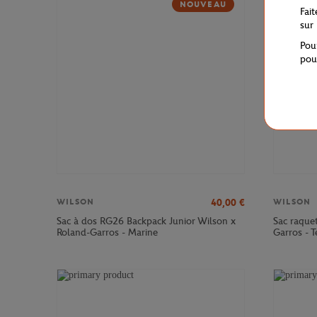
NOUVEAU
Fai
sur
Pou
pou
40,00
€
WILSON
WILSON
Sac à dos RG26 Backpack Junior Wilson x
Sac raque
Roland-Garros - Marine
Garros - T