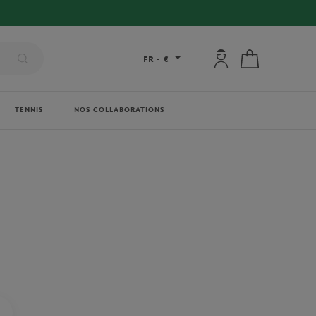
Mon compte : se co
Mon panier
FR
-
€
TENNIS
NOS COLLABORATIONS
ARTHUR
GALERIES LAFAYETTE
FRED
ONEART AFFICHES