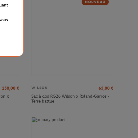
NOUVEAU
quant
 vous
150,00
€
65,00
€
WILSON
son x
Sac à dos RG26 Wilson x Roland-Garros -
Terre battue