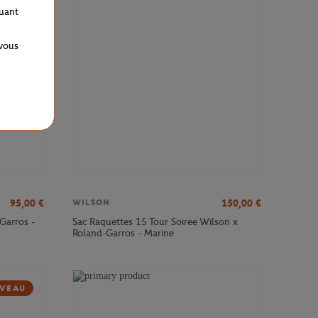
VEAU
quant
 vous
95,00
€
150,00
€
WILSON
Garros -
Sac Raquettes 15 Tour Soiree Wilson x
Roland-Garros - Marine
VEAU