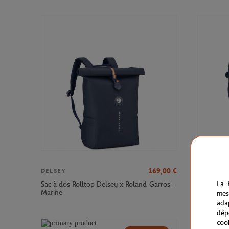
169,00
€
DELSEY
DELSEY
La 
Sac à dos Rolltop Delsey x Roland-Garros -
Sac à dos
Marine
Roland-Ga
mes
ada
dép
coo