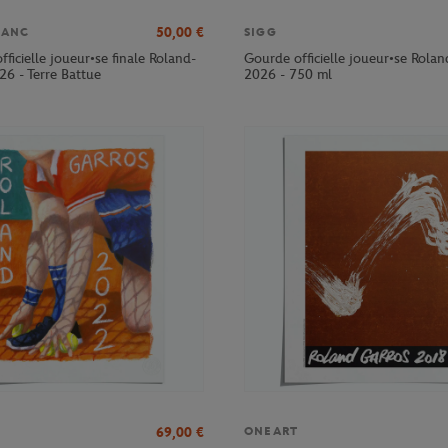
50,00
€
LANC
SIGG
officielle joueur•se finale Roland-
Gourde officielle joueur•se Rola
26 - Terre Battue
2026 - 750 ml
69,00
€
ONEART