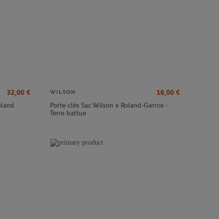
32,00
€
18,00
€
WILSON
oland
Porte-clés Sac Wilson x Roland-Garros -
Terre battue