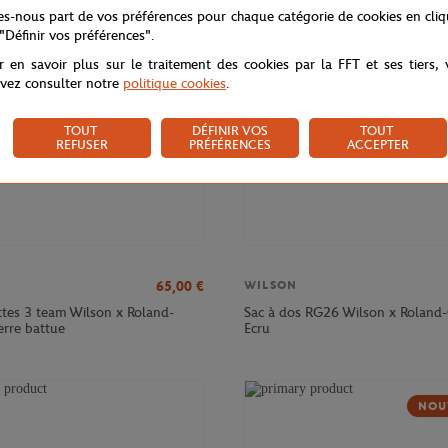
NOUVEAU
NOU
tes-nous part de vos préférences pour chaque catégorie de cookies en cli
 "Définir vos préférences".
r en savoir plus sur le traitement des cookies par la FFT et ses tiers,
vez consulter notre
politique cookies
.
TOUT
DÉFINIR VOS
TOUT
REFUSER
PRÉFÉRENCES
ACCEPTER
65,00
€
WILSON
ttes 3 team Wilson x Roland-
Sac à dos RG26 Wilson x Roland-
erre battue
Ecru
NOU