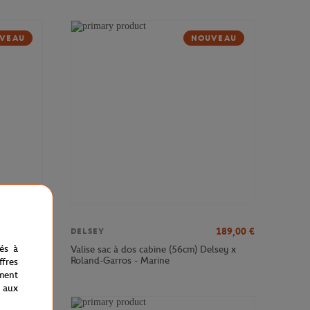
VEAU
NOUVEAU
379,00
€
189,00
€
DELSEY
nés à
sey x
Valise sac à dos cabine (56cm) Delsey x
Roland-Garros - Marine
fres
ment
 aux