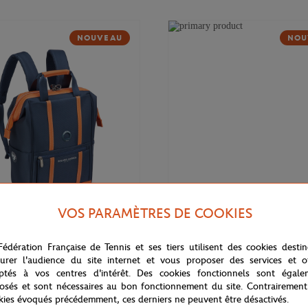
NOUVEAU
NOU
VOS PARAMÈTRES DE COOKIES
169,00
€
DELSEY
Fédération Française de Tennis et ses tiers utilisent des cookies desti
 Cadence Soft 14" Delsey x
Valise cabine Cadence (55cm) Del
rros - Marine
Roland-Garros - Marine
urer l'audience du site internet et vous proposer des services et of
ptés à vos centres d'intérêt. Des cookies fonctionnels sont égale
osés et sont nécessaires au bon fonctionnement du site. Contrairement
kies évoqués précédemment, ces derniers ne peuvent être désactivés.