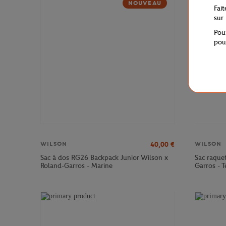
NOUVEAU
Fai
sur
Pou
pou
40,00
€
WILSON
WILSON
Sac à dos RG26 Backpack Junior Wilson x
Sac raque
Roland-Garros - Marine
Garros - T