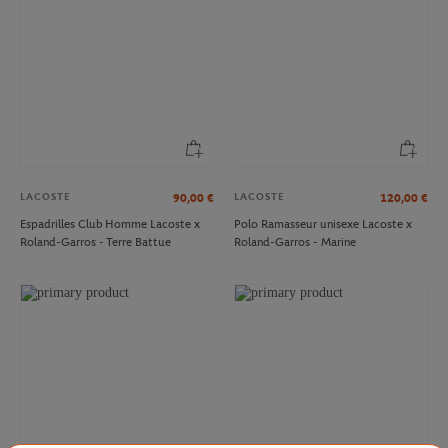
LACOSTE
LACOSTE
90,00
€
120,00
€
Espadrilles Club Homme Lacoste x
Polo Ramasseur unisexe Lacoste x
Roland-Garros - Terre Battue
Roland-Garros - Marine