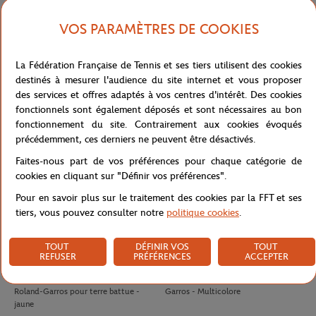
VOS PARAMÈTRES DE COOKIES
LACOSTE
LACOSTE
140,00
€
70.00
€
42,00
€
Polo Arbitre Homme Lacoste x
T-shirt Unisexe Lacoste pour Roland-
La Fédération Française de Tennis et ses tiers utilisent des cookies
Roland-Garros - Marine
Garros - Blanc
destinés à mesurer l'audience du site internet et vous proposer
des services et offres adaptés à vos centres d'intérêt. Des cookies
fonctionnels sont également déposés et sont nécessaires au bon
fonctionnement du site. Contrairement aux cookies évoqués
précédemment, ces derniers ne peuvent être désactivés.
Faites-nous part de vos préférences pour chaque catégorie de
cookies en cliquant sur "Définir vos préférences".
Pour en savoir plus sur le traitement des cookies par la FFT et ses
tiers, vous pouvez consulter notre
politique cookies
.
TOUT
DÉFINIR VOS
TOUT
REFUSER
PRÉFÉRENCES
ACCEPTER
WILSON
WILSON
10,50
€
8,00
€
Tube 4 balles de tennis Wilson x
Antivibrateur Logo Wilson x Roland-
Roland-Garros pour terre battue -
Garros - Multicolore
jaune