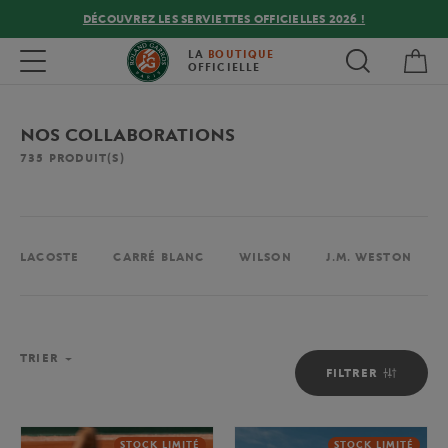
DÉCOUVREZ LES SERVIETTES OFFICIELLES 2026 !
Mon
Toggle navigation
LA
BOUTIQUE
OFFICIELLE
NOS COLLABORATIONS
735
PRODUIT(S)
LACOSTE
CARRÉ BLANC
WILSON
J.M. WESTON
TRIER
FILTRER
STOCK LIMITÉ
STOCK LIMITÉ