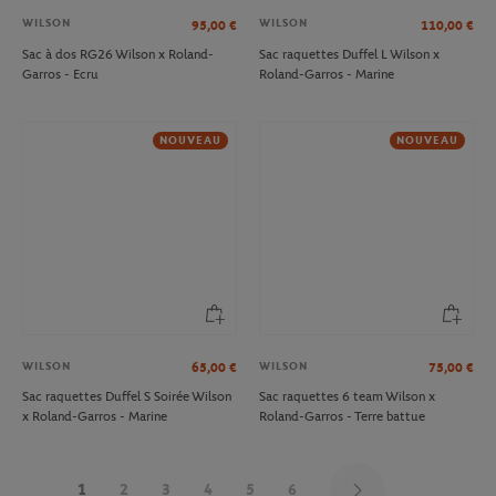
WILSON
WILSON
95,00
€
110,00
€
Sac à dos RG26 Wilson x Roland-
Sac raquettes Duffel L Wilson x
Garros - Ecru
Roland-Garros - Marine
NOUVEAU
NOUVEAU
WILSON
WILSON
65,00
€
75,00
€
Sac raquettes Duffel S Soirée Wilson
Sac raquettes 6 team Wilson x
x Roland-Garros - Marine
Roland-Garros - Terre battue
1
2
3
4
5
6