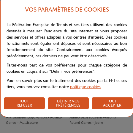
VOS PARAMÈTRES DE COOKIES
LACOSTE
LACOSTE
140,00
€
100,00
€
La Fédération Française de Tennis et ses tiers utilisent des cookies
Polo Arbitre Homme Lacoste x
Jupe Ramasseuse femme Lacoste x
destinés à mesurer l'audience du site internet et vous proposer
Roland-Garros - Marine
Roland-Garros - Blanc
des services et offres adaptés à vos centres d'intérêt. Des cookies
fonctionnels sont également déposés et sont nécessaires au bon
fonctionnement du site. Contrairement aux cookies évoqués
précédemment, ces derniers ne peuvent être désactivés.
Faites-nous part de vos préférences pour chaque catégorie de
cookies en cliquant sur "Définir vos préférences".
Pour en savoir plus sur le traitement des cookies par la FFT et ses
tiers, vous pouvez consulter notre
politique cookies
.
TOUT
DÉFINIR VOS
TOUT
REFUSER
PRÉFÉRENCES
ACCEPTER
WILSON
WILSON
8,00
€
32,00
€
Antivibrateur Logo Wilson x Roland-
Jumbo Balle souvenir Wilson x
Garros - Multicolore
Roland Garros - jaune