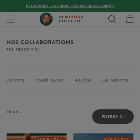
DÉCOUVREZ LES SERVIETTES OFFICIELLES 2026 !
Mon
Toggle navigation
LA
BOUTIQUE
OFFICIELLE
NOS COLLABORATIONS
733
PRODUIT(S)
LACOSTE
CARRÉ BLANC
WILSON
J.M. WESTON
TRIER
FILTRER
STOCK LIMITÉ
STOCK LIMITÉ