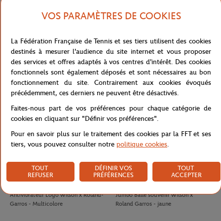
VOS PARAMÈTRES DE COOKIES
LACOSTE
LACOSTE
100,00
€
90,00
€
La Fédération Française de Tennis et ses tiers utilisent des cookies
Jupe Ramasseuse femme Lacoste x
T-shirt Performance homme Lacoste
destinés à mesurer l'audience du site internet et vous proposer
Roland-Garros - Blanc
x Roland-Garros - Vert
des services et offres adaptés à vos centres d'intérêt. Des cookies
fonctionnels sont également déposés et sont nécessaires au bon
fonctionnement du site. Contrairement aux cookies évoqués
précédemment, ces derniers ne peuvent être désactivés.
Faites-nous part de vos préférences pour chaque catégorie de
cookies en cliquant sur "Définir vos préférences".
Pour en savoir plus sur le traitement des cookies par la FFT et ses
tiers, vous pouvez consulter notre
politique cookies
.
TOUT
DÉFINIR VOS
TOUT
REFUSER
PRÉFÉRENCES
ACCEPTER
WILSON
WILSON
8,00
€
32,00
€
Antivibrateur Logo Wilson x Roland-
Jumbo Balle souvenir Wilson x
Garros - Multicolore
Roland Garros - jaune