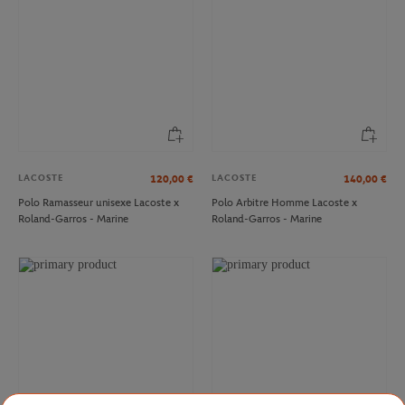
LACOSTE
LACOSTE
120,00
€
140,00
€
Polo Ramasseur unisexe Lacoste x
Polo Arbitre Homme Lacoste x
Roland-Garros - Marine
Roland-Garros - Marine