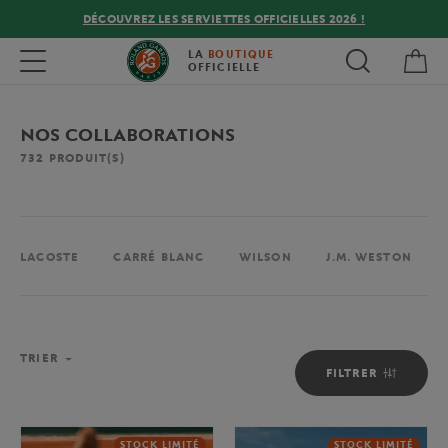
DÉCOUVREZ LES SERVIETTES OFFICIELLES 2026 !
Mon
Toggle navigation
LA
BOUTIQUE
OFFICIELLE
NOS COLLABORATIONS
732
PRODUIT(S)
LACOSTE
CARRÉ BLANC
WILSON
J.M. WESTON
TRIER
FILTRER
STOCK LIMITÉ
STOCK LIMITÉ