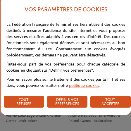
VOS PARAMÈTRES DE COOKIES
LACOSTE
LACOSTE
100,00
€
90,00
€
La Fédération Française de Tennis et ses tiers utilisent des cookies
T-Shirt Club homme Lacoste x
T-shirt Performance homme Lacoste
destinés à mesurer l'audience du site internet et vous proposer
Roland-Garros - Ecru
x Roland-Garros - Vert
des services et offres adaptés à vos centres d'intérêt. Des cookies
fonctionnels sont également déposés et sont nécessaires au bon
fonctionnement du site. Contrairement aux cookies évoqués
précédemment, ces derniers ne peuvent être désactivés.
Faites-nous part de vos préférences pour chaque catégorie de
cookies en cliquant sur "Définir vos préférences".
Pour en savoir plus sur le traitement des cookies par la FFT et ses
tiers, vous pouvez consulter notre
politique cookies
.
TOUT
DÉFINIR VOS
TOUT
REFUSER
PRÉFÉRENCES
ACCEPTER
WILSON
WILSON
8,00
€
8,00
€
Antivibrateur Logo Wilson x Roland-
Antivibrateurs Tour Eiffel Wilson x
Garros - Multicolore
Roland-Garros - Multicolore