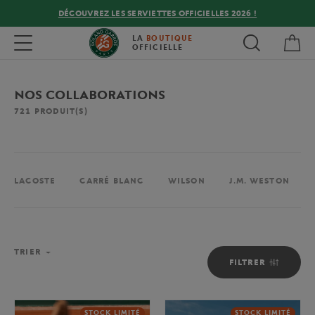
DÉCOUVREZ LES SERVIETTES OFFICIELLES 2026 !
Mon
Toggle navigation
LA
BOUTIQUE
OFFICIELLE
NOS COLLABORATIONS
721
PRODUIT(S)
LACOSTE
CARRÉ BLANC
WILSON
J.M. WESTON
TRIER
FILTRER
STOCK LIMITÉ
STOCK LIMITÉ