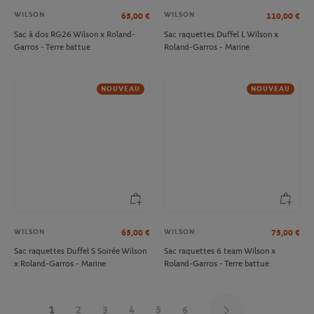
WILSON
WILSON
65,00
€
110,00
€
Sac à dos RG26 Wilson x Roland-
Sac raquettes Duffel L Wilson x
Garros - Terre battue
Roland-Garros - Marine
NOUVEAU
NOUVEAU
WILSON
WILSON
65,00
€
75,00
€
Sac raquettes Duffel S Soirée Wilson
Sac raquettes 6 team Wilson x
x Roland-Garros - Marine
Roland-Garros - Terre battue
1
2
3
4
5
6