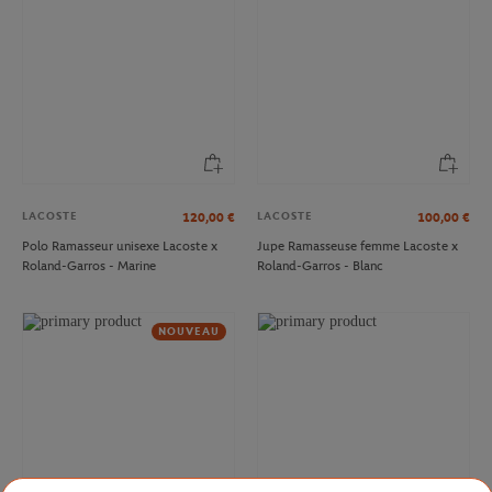
LACOSTE
LACOSTE
120,00
€
100,00
€
Polo Ramasseur unisexe Lacoste x
Jupe Ramasseuse femme Lacoste x
Roland-Garros - Marine
Roland-Garros - Blanc
NOUVEAU