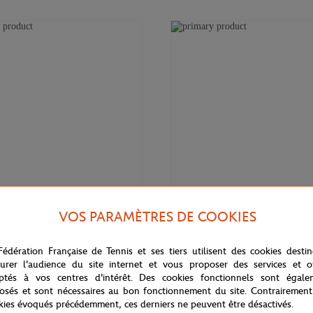
VOS PARAMÈTRES DE COOKIES
140,00
€
LACOSTE
Fédération Française de Tennis et ses tiers utilisent des cookies desti
lub homme Lacoste x Roland-
T-shirt Performance homme Lacos
cru
Roland-Garros - Blanc
urer l'audience du site internet et vous proposer des services et of
ptés à vos centres d'intérêt. Des cookies fonctionnels sont égale
osés et sont nécessaires au bon fonctionnement du site. Contrairement
kies évoqués précédemment, ces derniers ne peuvent être désactivés.