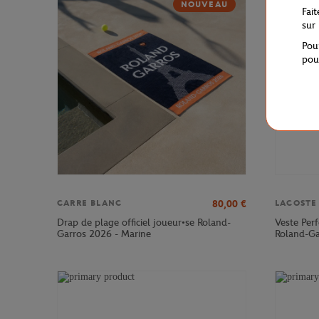
NOUVEAU
Fai
sur
Pou
pou
80,00
€
CARRE BLANC
LACOSTE
Drap de plage officiel joueur•se Roland-
Veste Per
Garros 2026 - Marine
Roland-Ga