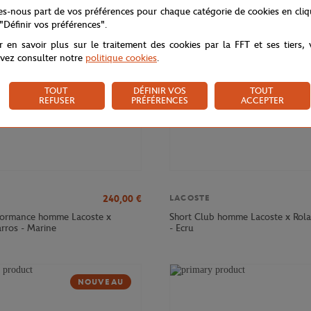
tes-nous part de vos préférences pour chaque catégorie de cookies en cli
 "Définir vos préférences".
r en savoir plus sur le traitement des cookies par la FFT et ses tiers,
vez consulter notre
politique cookies
.
TOUT
DÉFINIR VOS
TOUT
REFUSER
PRÉFÉRENCES
ACCEPTER
240,00
€
LACOSTE
formance homme Lacoste x
Short Club homme Lacoste x Rol
rros - Marine
- Ecru
NOUVEAU