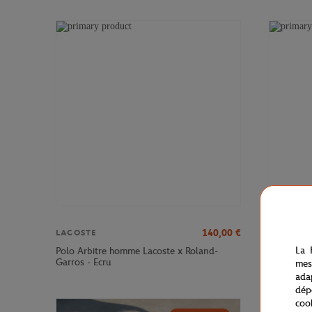
140,00
€
LACOSTE
LACOSTE
La 
Polo Arbitre homme Lacoste x Roland-
Chemise C
Garros - Ecru
Garros - E
mes
ada
dép
coo