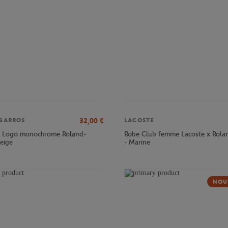
32,00
€
GARROS
LACOSTE
e Logo monochrome Roland-
Robe Club femme Lacoste x Rola
Beige
- Marine
NOU