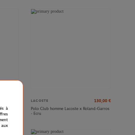
90,00
€
130,00
€
LACOSTE
nés à
te x
Polo Club homme Lacoste x Roland-Garros
- Ecru
fres
ment
 aux