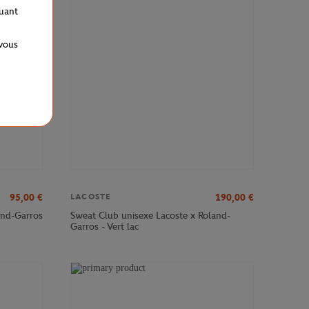
quant
 vous
95,00
€
190,00
€
LACOSTE
and-Garros
Sweat Club unisexe Lacoste x Roland-
Garros - Vert lac