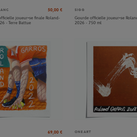
50,00
€
LANC
SIGG
officielle joueur•se finale Roland-
Gourde officielle joueur•se Rola
26 - Terre Battue
2026 - 750 ml
69,00
€
ONEART