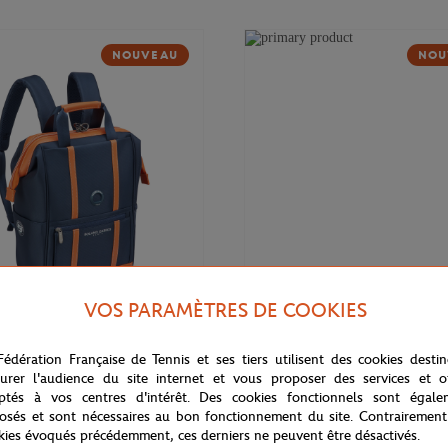
NOUVEAU
NOU
VOS PARAMÈTRES DE COOKIES
169,00
€
DELSEY
Fédération Française de Tennis et ses tiers utilisent des cookies desti
 Cadence Soft 14" Delsey x
Valise cabine Cadence (55cm) Del
rros - Marine
Roland-Garros - Marine
urer l'audience du site internet et vous proposer des services et of
ptés à vos centres d'intérêt. Des cookies fonctionnels sont égale
osés et sont nécessaires au bon fonctionnement du site. Contrairement
kies évoqués précédemment, ces derniers ne peuvent être désactivés.