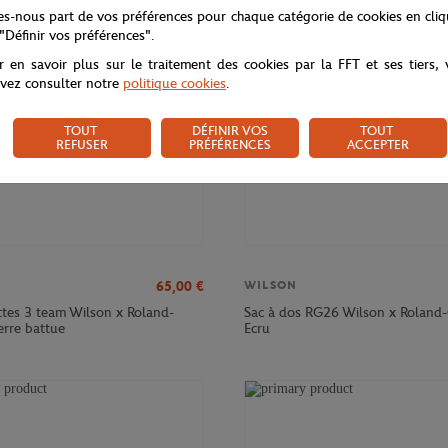
NOUVEAU
NOU
tes-nous part de vos préférences pour chaque catégorie de cookies en cli
 "Définir vos préférences".
r en savoir plus sur le traitement des cookies par la FFT et ses tiers,
vez consulter notre
politique cookies
.
TOUT
DÉFINIR VOS
TOUT
REFUSER
PRÉFÉRENCES
ACCEPTER
65,00
€
WILSON
ttes 3 team Wilson x Roland-
Sac à dos RG26 Wilson x Roland-
erre battue
Ecru