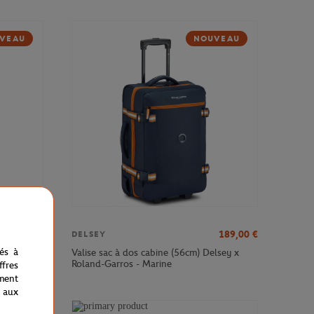
VEAU
NOUVEAU
379,00
€
189,00
€
DELSEY
nés à
sey x
Valise sac à dos cabine (56cm) Delsey x
Roland-Garros - Marine
fres
ment
 aux