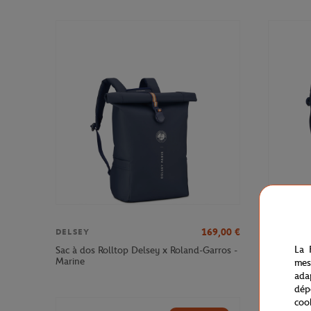
169,00
€
DELSEY
DELSEY
La 
Sac à dos Rolltop Delsey x Roland-Garros -
Sac à dos
Marine
Roland-Ga
mes
ada
dép
coo