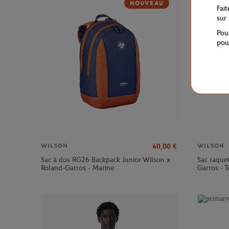
NOUVEAU
Fai
sur
Pou
pou
40,00
€
WILSON
WILSON
Sac à dos RG26 Backpack Junior Wilson x
Sac raque
Roland-Garros - Marine
Garros - T