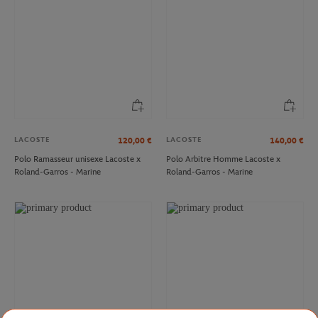
LACOSTE
LACOSTE
120,00
€
140,00
€
Polo Ramasseur unisexe Lacoste x
Polo Arbitre Homme Lacoste x
Roland-Garros - Marine
Roland-Garros - Marine