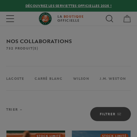
DÉCOUVREZ LES SERVIETTES OFFICIELLES 2026 !
Mon
Toggle navigation
LA
BOUTIQUE
OFFICIELLE
NOS COLLABORATIONS
732
PRODUIT(S)
LACOSTE
CARRÉ BLANC
WILSON
J.M. WESTON
TRIER
FILTRER
STOCK LIMITÉ
STOCK LIMITÉ