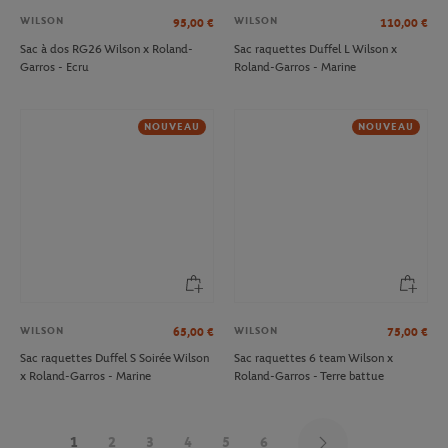
WILSON
WILSON
95,00
€
110,00
€
Sac à dos RG26 Wilson x Roland-
Sac raquettes Duffel L Wilson x
Garros - Ecru
Roland-Garros - Marine
NOUVEAU
NOUVEAU
WILSON
WILSON
65,00
€
75,00
€
Sac raquettes Duffel S Soirée Wilson
Sac raquettes 6 team Wilson x
x Roland-Garros - Marine
Roland-Garros - Terre battue
1
2
3
4
5
6