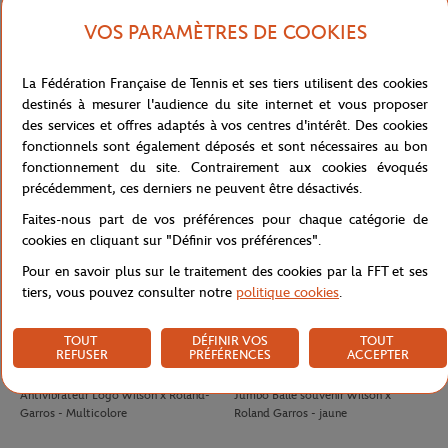
VOS PARAMÈTRES DE COOKIES
LACOSTE
LACOSTE
100,00
€
90,00
€
La Fédération Française de Tennis et ses tiers utilisent des cookies
Jupe Ramasseuse femme Lacoste x
T-shirt Performance homme Lacoste
destinés à mesurer l'audience du site internet et vous proposer
Roland-Garros - Blanc
x Roland-Garros - Vert
des services et offres adaptés à vos centres d'intérêt. Des cookies
fonctionnels sont également déposés et sont nécessaires au bon
fonctionnement du site. Contrairement aux cookies évoqués
précédemment, ces derniers ne peuvent être désactivés.
Faites-nous part de vos préférences pour chaque catégorie de
cookies en cliquant sur "Définir vos préférences".
Pour en savoir plus sur le traitement des cookies par la FFT et ses
tiers, vous pouvez consulter notre
politique cookies
.
TOUT
DÉFINIR VOS
TOUT
REFUSER
PRÉFÉRENCES
ACCEPTER
WILSON
WILSON
8,00
€
32,00
€
Antivibrateur Logo Wilson x Roland-
Jumbo Balle souvenir Wilson x
Garros - Multicolore
Roland Garros - jaune