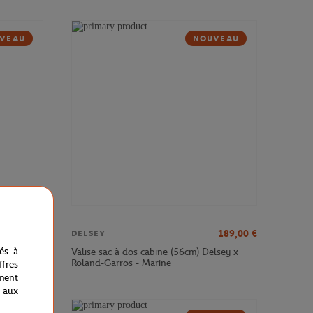
VEAU
NOUVEAU
379,00
€
189,00
€
DELSEY
nés à
sey x
Valise sac à dos cabine (56cm) Delsey x
Roland-Garros - Marine
fres
ment
 aux