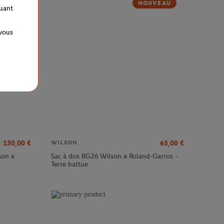
NOUVEAU
quant
 vous
150,00
€
65,00
€
WILSON
son x
Sac à dos RG26 Wilson x Roland-Garros -
Terre battue