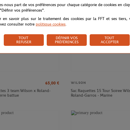
NOUVEAU
tes-nous part de vos préférences pour chaque catégorie de cookies en cli
 "Définir vos préférences".
r en savoir plus sur le traitement des cookies par la FFT et ses tiers,
vez consulter notre
politique cookies
.
TOUT
DÉFINIR VOS
TOUT
REFUSER
PRÉFÉRENCES
ACCEPTER
65,00
€
WILSON
ttes 3 team Wilson x Roland-
Sac Raquettes 15 Tour Soiree Wil
erre battue
Roland-Garros - Marine