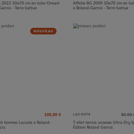
G 2022 50x70 cm en tube Oneart
Affiche RG 2009 50x70 cm en tu
arros - Terre battue
x Roland-Garros - Terre battue
NOUVEAU
100,00
€
80.00
LACOSTE
lub homme Lacoste x Roland-
T-shirt tennis unisexe Ultra-Dry S
cru
Édition Roland Garros