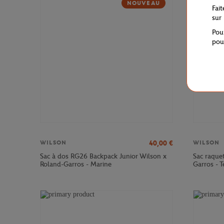
NOUVEAU
Fai
sur
Pou
pou
40,00
€
WILSON
WILSON
Sac à dos RG26 Backpack Junior Wilson x
Sac raque
Roland-Garros - Marine
Garros - T