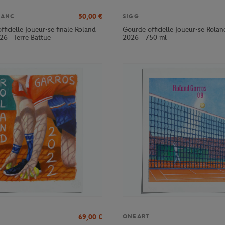
50,00
€
LANC
SIGG
officielle joueur•se finale Roland-
Gourde officielle joueur•se Rola
26 - Terre Battue
2026 - 750 ml
69,00
€
ONEART