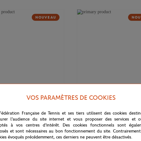
NOUVEAU
NOU
VOS PARAMÈTRES DE COOKIES
169,00
€
DELSEY
Fédération Française de Tennis et ses tiers utilisent des cookies desti
 Cadence Soft 14" Delsey x
Valise cabine Cadence (55cm) Del
rros - Marine
Roland-Garros - Marine
urer l'audience du site internet et vous proposer des services et of
ptés à vos centres d'intérêt. Des cookies fonctionnels sont égale
osés et sont nécessaires au bon fonctionnement du site. Contrairement
kies évoqués précédemment, ces derniers ne peuvent être désactivés.