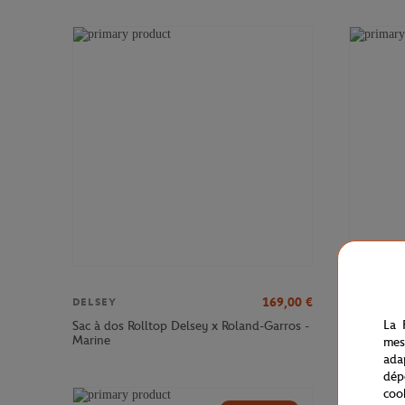
169,00
€
DELSEY
DELSEY
La 
Sac à dos Rolltop Delsey x Roland-Garros -
Sac à dos
Marine
Roland-Ga
mes
ada
dép
coo