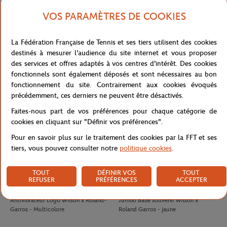
VOS PARAMÈTRES DE COOKIES
LACOSTE
LACOSTE
100,00
€
90,00
€
La Fédération Française de Tennis et ses tiers utilisent des cookies
Jupe Ramasseuse femme Lacoste x
T-shirt Performance homme Lacoste
destinés à mesurer l'audience du site internet et vous proposer
Roland-Garros - Blanc
x Roland-Garros - Vert
des services et offres adaptés à vos centres d'intérêt. Des cookies
fonctionnels sont également déposés et sont nécessaires au bon
fonctionnement du site. Contrairement aux cookies évoqués
précédemment, ces derniers ne peuvent être désactivés.
Faites-nous part de vos préférences pour chaque catégorie de
cookies en cliquant sur "Définir vos préférences".
Pour en savoir plus sur le traitement des cookies par la FFT et ses
tiers, vous pouvez consulter notre
politique cookies
.
TOUT
DÉFINIR VOS
TOUT
REFUSER
PRÉFÉRENCES
ACCEPTER
WILSON
WILSON
8,00
€
32,00
€
Antivibrateur Logo Wilson x Roland-
Jumbo Balle souvenir Wilson x
Garros - Multicolore
Roland Garros - jaune