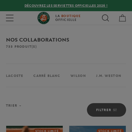
DÉCOUVREZ LES SERVIETTES OFFICIELLES 2026 !
Mon
Toggle navigation
LA
BOUTIQUE
OFFICIELLE
NOS COLLABORATIONS
733
PRODUIT(S)
LACOSTE
CARRÉ BLANC
WILSON
J.M. WESTON
TRIER
FILTRER
STOCK LIMITÉ
STOCK LIMITÉ