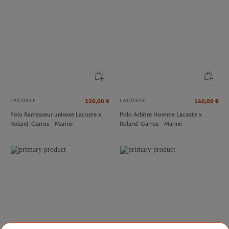
LACOSTE
LACOSTE
120,00
€
140,00
€
Polo Ramasseur unisexe Lacoste x
Polo Arbitre Homme Lacoste x
Roland-Garros - Marine
Roland-Garros - Marine