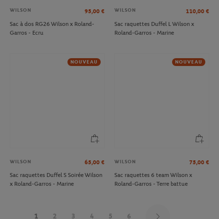
WILSON
WILSON
95,00
€
110,00
€
Sac à dos RG26 Wilson x Roland-
Sac raquettes Duffel L Wilson x
Garros - Ecru
Roland-Garros - Marine
NOUVEAU
NOUVEAU
WILSON
WILSON
65,00
€
75,00
€
Sac raquettes Duffel S Soirée Wilson
Sac raquettes 6 team Wilson x
x Roland-Garros - Marine
Roland-Garros - Terre battue
1
2
3
4
5
6