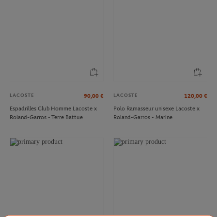
LACOSTE
LACOSTE
90,00
€
120,00
€
Espadrilles Club Homme Lacoste x
Polo Ramasseur unisexe Lacoste x
Roland-Garros - Terre Battue
Roland-Garros - Marine