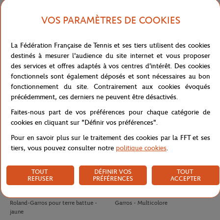
VOS PARAMÈTRES DE COOKIES
LACOSTE
LACOSTE
140,00
€
100,00
€
Polo Arbitre Homme Lacoste x
Jupe Ramasseuse femme Lacoste x
La Fédération Française de Tennis et ses tiers utilisent des cookies
Roland-Garros - Marine
Roland-Garros - Blanc
destinés à mesurer l'audience du site internet et vous proposer
des services et offres adaptés à vos centres d'intérêt. Des cookies
fonctionnels sont également déposés et sont nécessaires au bon
fonctionnement du site. Contrairement aux cookies évoqués
précédemment, ces derniers ne peuvent être désactivés.
Faites-nous part de vos préférences pour chaque catégorie de
cookies en cliquant sur "Définir vos préférences".
Pour en savoir plus sur le traitement des cookies par la FFT et ses
tiers, vous pouvez consulter notre
politique cookies
.
TOUT
DÉFINIR VOS
TOUT
REFUSER
PRÉFÉRENCES
ACCEPTER
WILSON
WILSON
10,50
€
8,00
€
Tube 4 balles de tennis Wilson x
Antivibrateur Logo Wilson x Roland-
Roland-Garros pour terre battue -
Garros - Multicolore
jaune