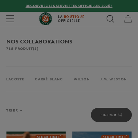
DÉCOUVREZ LES SERVIETTES OFFICIELLES 2026 !
Mon
Toggle navigation
LA
BOUTIQUE
OFFICIELLE
NOS COLLABORATIONS
735
PRODUIT(S)
LACOSTE
CARRÉ BLANC
WILSON
J.M. WESTON
TRIER
FILTRER
STOCK LIMITÉ
STOCK LIMITÉ