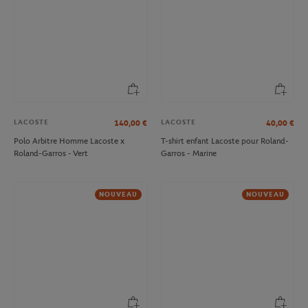
LACOSTE
LACOSTE
140,00
€
40,00
€
Polo Arbitre Homme Lacoste x
T-shirt enfant Lacoste pour Roland-
Roland-Garros - Vert
Garros - Marine
NOUVEAU
NOUVEAU