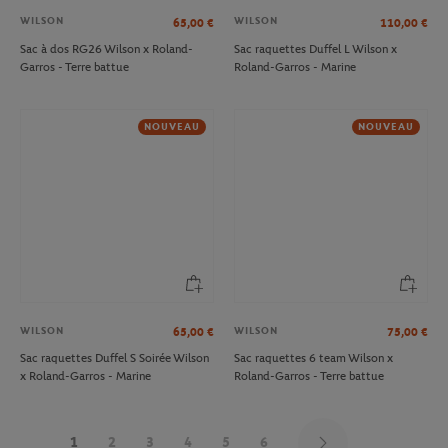
WILSON
WILSON
65,00
€
110,00
€
Sac à dos RG26 Wilson x Roland-
Sac raquettes Duffel L Wilson x
Garros - Terre battue
Roland-Garros - Marine
NOUVEAU
NOUVEAU
WILSON
WILSON
65,00
€
75,00
€
Sac raquettes Duffel S Soirée Wilson
Sac raquettes 6 team Wilson x
x Roland-Garros - Marine
Roland-Garros - Terre battue
1
2
3
4
5
6