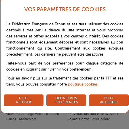
VOS PARAMÈTRES DE COOKIES
LACOSTE
LACOSTE
100,00
€
90,00
€
La Fédération Française de Tennis et ses tiers utilisent des cookies
T-Shirt Club homme Lacoste x
T-shirt Performance homme Lacoste
destinés à mesurer l'audience du site internet et vous proposer
Roland-Garros - Ecru
x Roland-Garros - Vert
des services et offres adaptés à vos centres d'intérêt. Des cookies
fonctionnels sont également déposés et sont nécessaires au bon
fonctionnement du site. Contrairement aux cookies évoqués
précédemment, ces derniers ne peuvent être désactivés.
Faites-nous part de vos préférences pour chaque catégorie de
cookies en cliquant sur "Définir vos préférences".
Pour en savoir plus sur le traitement des cookies par la FFT et ses
tiers, vous pouvez consulter notre
politique cookies
.
TOUT
DÉFINIR VOS
TOUT
REFUSER
PRÉFÉRENCES
ACCEPTER
WILSON
WILSON
8,00
€
8,00
€
Antivibrateur Logo Wilson x Roland-
Antivibrateurs Tour Eiffel Wilson x
Garros - Multicolore
Roland-Garros - Multicolore