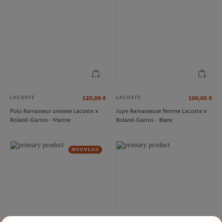
LACOSTE
LACOSTE
120,00
€
100,00
€
Polo Ramasseur unisexe Lacoste x
Jupe Ramasseuse femme Lacoste x
Roland-Garros - Marine
Roland-Garros - Blanc
NOUVEAU