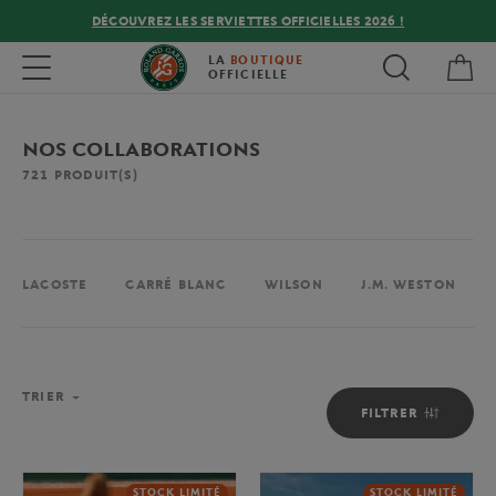
DÉCOUVREZ LES SERVIETTES OFFICIELLES 2026 !
Mon
Toggle navigation
LA
BOUTIQUE
OFFICIELLE
NOS COLLABORATIONS
721
PRODUIT(S)
LACOSTE
CARRÉ BLANC
WILSON
J.M. WESTON
TRIER
FILTRER
STOCK LIMITÉ
STOCK LIMITÉ