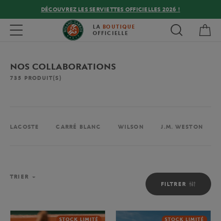
DÉCOUVREZ LES SERVIETTES OFFICIELLES 2026 !
Mon
Toggle navigation
LA
BOUTIQUE
OFFICIELLE
NOS COLLABORATIONS
735
PRODUIT(S)
LACOSTE
CARRÉ BLANC
WILSON
J.M. WESTON
TRIER
FILTRER
STOCK LIMITÉ
STOCK LIMITÉ