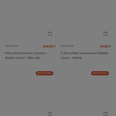
LACOSTE
LACOSTE
140,00
€
40,00
€
Polo Arbitre homme Lacoste x
T-shirt enfant Lacoste pour Roland-
Roland-Garros - Bleu clair
Garros - Marine
NOUVEAU
NOUVEAU