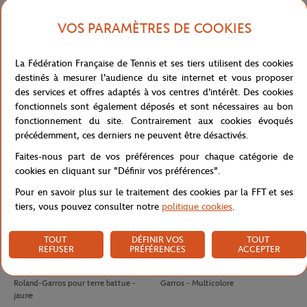
VOS PARAMÈTRES DE COOKIES
LACOSTE
LACOSTE
140,00
€
70.00
€
42,00
€
Polo Arbitre Homme Lacoste x
T-shirt Unisexe Lacoste pour Roland-
La Fédération Française de Tennis et ses tiers utilisent des cookies
Roland-Garros - Marine
Garros - Blanc
destinés à mesurer l'audience du site internet et vous proposer
des services et offres adaptés à vos centres d'intérêt. Des cookies
fonctionnels sont également déposés et sont nécessaires au bon
fonctionnement du site. Contrairement aux cookies évoqués
précédemment, ces derniers ne peuvent être désactivés.
Faites-nous part de vos préférences pour chaque catégorie de
cookies en cliquant sur "Définir vos préférences".
Pour en savoir plus sur le traitement des cookies par la FFT et ses
tiers, vous pouvez consulter notre
politique cookies
.
TOUT
DÉFINIR VOS
TOUT
REFUSER
PRÉFÉRENCES
ACCEPTER
WILSON
WILSON
10,50
€
8,00
€
Tube 4 balles de tennis Wilson x
Antivibrateur Logo Wilson x Roland-
Roland-Garros pour terre battue -
Garros - Multicolore
jaune