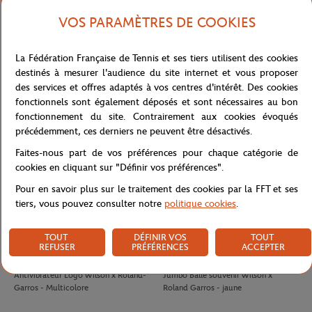
VOS PARAMÈTRES DE COOKIES
LACOSTE
LACOSTE
140,00
€
100,00
€
La Fédération Française de Tennis et ses tiers utilisent des cookies
Polo Arbitre Homme Lacoste x
Jupe Ramasseuse femme Lacoste x
destinés à mesurer l'audience du site internet et vous proposer
Roland-Garros - Marine
Roland-Garros - Blanc
des services et offres adaptés à vos centres d'intérêt. Des cookies
fonctionnels sont également déposés et sont nécessaires au bon
fonctionnement du site. Contrairement aux cookies évoqués
précédemment, ces derniers ne peuvent être désactivés.
Faites-nous part de vos préférences pour chaque catégorie de
cookies en cliquant sur "Définir vos préférences".
Pour en savoir plus sur le traitement des cookies par la FFT et ses
tiers, vous pouvez consulter notre
politique cookies
.
TOUT
DÉFINIR VOS
TOUT
REFUSER
PRÉFÉRENCES
ACCEPTER
WILSON
WILSON
8,00
€
32,00
€
Antivibrateur Logo Wilson x Roland-
Jumbo Balle souvenir Wilson x
Garros - Multicolore
Roland Garros - jaune