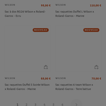
WILSON
WILSON
95,00
€
110,00
€
Sac à dos RG26 Wilson x Roland-
Sac raquettes Duffel L Wilson x
Garros - Ecru
Roland-Garros - Marine
NOUVEAU
NOUVEAU
WILSON
WILSON
65,00
€
75,00
€
Sac raquettes Duffel S Soirée Wilson
Sac raquettes 6 team Wilson x
x Roland-Garros - Marine
Roland-Garros - Terre battue
1
2
3
4
5
6