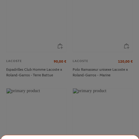
LACOSTE
LACOSTE
90,00
€
120,00
€
Espadrilles Club Homme Lacoste x
Polo Ramasseur unisexe Lacoste x
Roland-Garros - Terre Battue
Roland-Garros - Marine