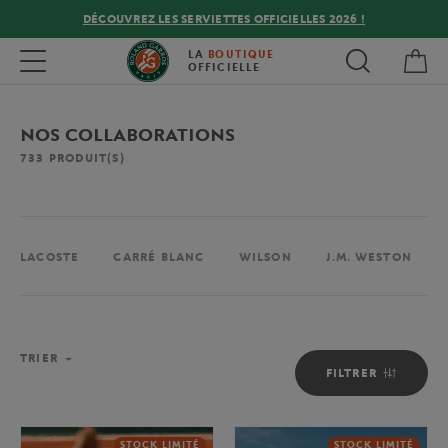
DÉCOUVREZ LES SERVIETTES OFFICIELLES 2026 !
Mon
Toggle navigation
LA
BOUTIQUE
OFFICIELLE
NOS COLLABORATIONS
733
PRODUIT(S)
LACOSTE
CARRÉ BLANC
WILSON
J.M. WESTON
TRIER
FILTRER
STOCK LIMITÉ
STOCK LIMITÉ