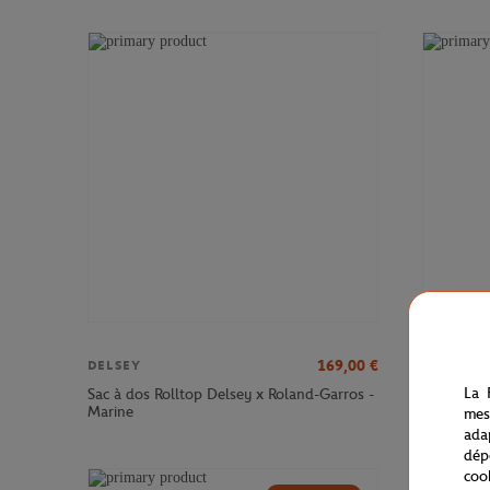
169,00
€
DELSEY
DELSEY
La 
Sac à dos Rolltop Delsey x Roland-Garros -
Sac à dos
Marine
Roland-Ga
mes
ada
dép
coo