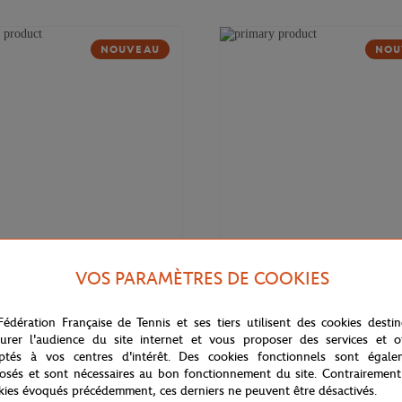
NOUVEAU
NOU
VOS PARAMÈTRES DE COOKIES
169,00
€
DELSEY
Fédération Française de Tennis et ses tiers utilisent des cookies desti
 Cadence Soft 14" Delsey x
Valise cabine Cadence (55cm) Del
rros - Marine
Roland-Garros - Marine
urer l'audience du site internet et vous proposer des services et of
ptés à vos centres d'intérêt. Des cookies fonctionnels sont égale
osés et sont nécessaires au bon fonctionnement du site. Contrairement
kies évoqués précédemment, ces derniers ne peuvent être désactivés.