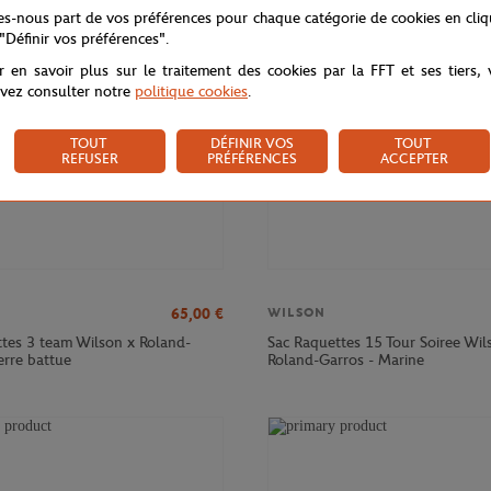
NOUVEAU
tes-nous part de vos préférences pour chaque catégorie de cookies en cli
 "Définir vos préférences".
r en savoir plus sur le traitement des cookies par la FFT et ses tiers,
vez consulter notre
politique cookies
.
TOUT
DÉFINIR VOS
TOUT
REFUSER
PRÉFÉRENCES
ACCEPTER
65,00
€
WILSON
ttes 3 team Wilson x Roland-
Sac Raquettes 15 Tour Soiree Wil
erre battue
Roland-Garros - Marine