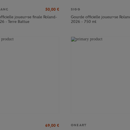
50,00
€
LANC
SIGG
officielle joueur•se finale Roland-
Gourde officielle joueur•se Rola
26 - Terre Battue
2026 - 750 ml
69,00
€
ONEART