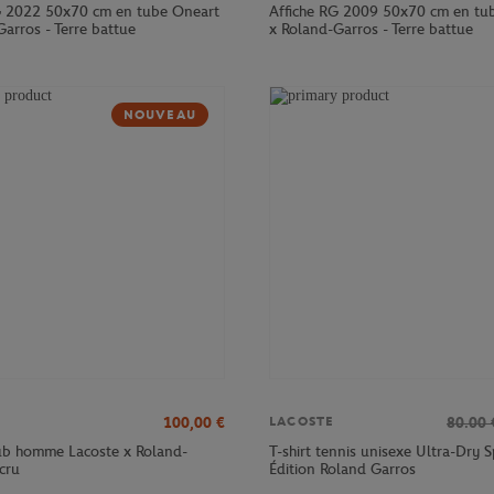
G 2022 50x70 cm en tube Oneart
Affiche RG 2009 50x70 cm en tu
arros - Terre battue
x Roland-Garros - Terre battue
NOUVEAU
100,00
€
80.00
LACOSTE
lub homme Lacoste x Roland-
T-shirt tennis unisexe Ultra-Dry S
cru
Édition Roland Garros