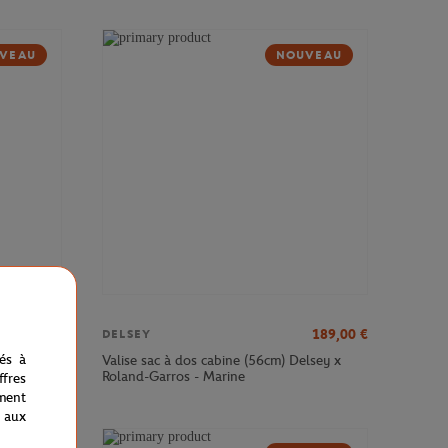
VEAU
NOUVEAU
379,00
€
189,00
€
DELSEY
nés à
sey x
Valise sac à dos cabine (56cm) Delsey x
Roland-Garros - Marine
fres
ment
 aux