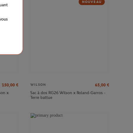
NOUVEAU
quant
 vous
150,00
€
65,00
€
WILSON
son x
Sac à dos RG26 Wilson x Roland-Garros -
Terre battue