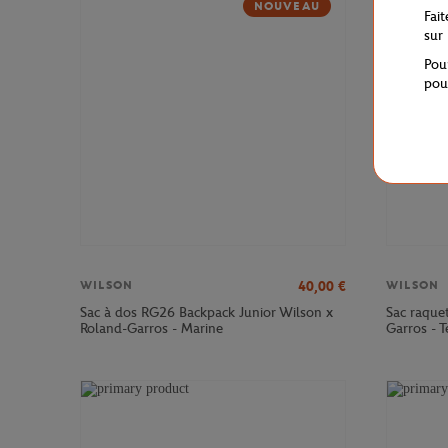
NOUVEAU
Fai
sur
Pou
pou
40,00
€
WILSON
WILSON
Sac à dos RG26 Backpack Junior Wilson x
Sac raque
Roland-Garros - Marine
Garros - T