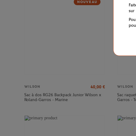
NOUVEAU
Fai
sur
Pou
pou
40,00
€
WILSON
WILSON
Sac à dos RG26 Backpack Junior Wilson x
Sac raque
Roland-Garros - Marine
Garros - T