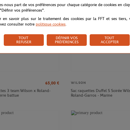
NOUVEAU
NOU
tes-nous part de vos préférences pour chaque catégorie de cookies en cli
 "Définir vos préférences".
r en savoir plus sur le traitement des cookies par la FFT et ses tiers,
vez consulter notre
politique cookies
.
TOUT
DÉFINIR VOS
TOUT
REFUSER
PRÉFÉRENCES
ACCEPTER
65,00
€
WILSON
ttes 3 team Wilson x Roland-
Sac raquettes Duffel S Soirée Wil
erre battue
Roland-Garros - Marine