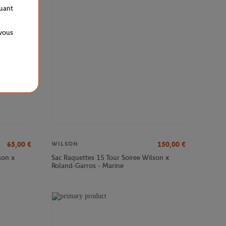
VEAU
quant
 vous
65,00
€
150,00
€
WILSON
son x
Sac Raquettes 15 Tour Soiree Wilson x
Roland-Garros - Marine