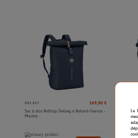
169,00
€
DELSEY
DELSEY
La 
Sac à dos Rolltop Delsey x Roland-Garros -
Sac à dos
Marine
Roland-Ga
mes
ada
dép
coo