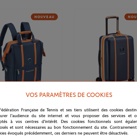
NOUVEAU
NOU
VOS PARAMÈTRES DE COOKIES
169,00
€
DELSEY
Fédération Française de Tennis et ses tiers utilisent des cookies desti
 Cadence Soft 14" Delsey x
Valise cabine Cadence (55cm) Del
rros - Marine
Roland-Garros - Marine
urer l'audience du site internet et vous proposer des services et of
ptés à vos centres d'intérêt. Des cookies fonctionnels sont égale
osés et sont nécessaires au bon fonctionnement du site. Contrairement
kies évoqués précédemment, ces derniers ne peuvent être désactivés.