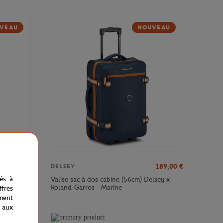
VEAU
NOUVEAU
379,00
€
189,00
€
DELSEY
nés à
sey x
Valise sac à dos cabine (56cm) Delsey x
Roland-Garros - Marine
fres
ment
 aux