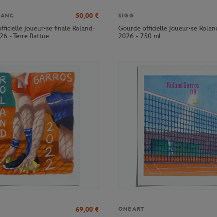
50,00
€
LANC
SIGG
officielle joueur•se finale Roland-
Gourde officielle joueur•se Rola
26 - Terre Battue
2026 - 750 ml
69,00
€
ONEART