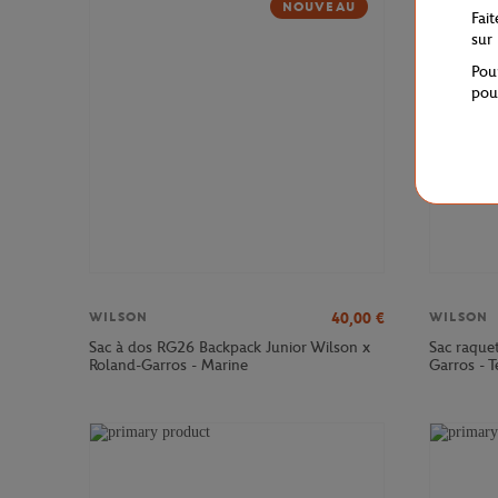
NOUVEAU
Fai
sur
Pou
pou
40,00
€
WILSON
WILSON
Sac à dos RG26 Backpack Junior Wilson x
Sac raque
Roland-Garros - Marine
Garros - T