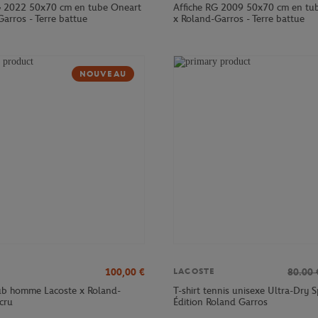
G 2022 50x70 cm en tube Oneart
Affiche RG 2009 50x70 cm en tu
arros - Terre battue
x Roland-Garros - Terre battue
NOUVEAU
100,00
€
80.00
LACOSTE
lub homme Lacoste x Roland-
T-shirt tennis unisexe Ultra-Dry S
cru
Édition Roland Garros