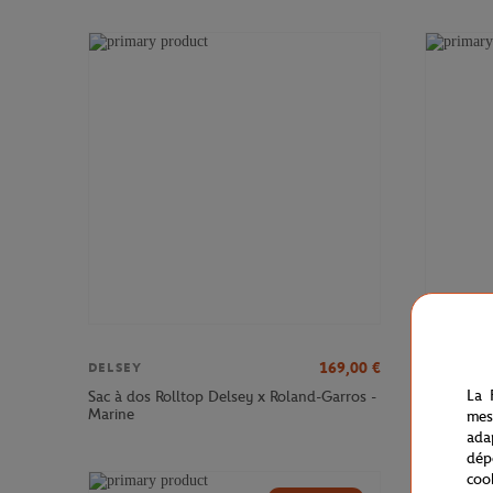
169,00
€
DELSEY
DELSEY
La 
Sac à dos Rolltop Delsey x Roland-Garros -
Sac à dos
Marine
Roland-Ga
mes
ada
dép
coo