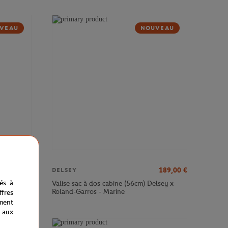
VEAU
NOUVEAU
379,00
€
189,00
€
DELSEY
nés à
sey x
Valise sac à dos cabine (56cm) Delsey x
Roland-Garros - Marine
fres
ment
 aux