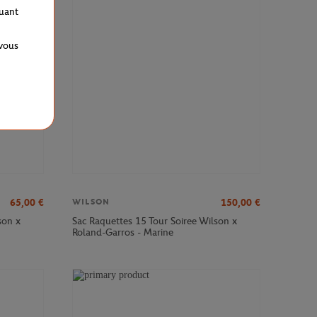
VEAU
quant
 vous
65,00
€
150,00
€
WILSON
son x
Sac Raquettes 15 Tour Soiree Wilson x
Roland-Garros - Marine