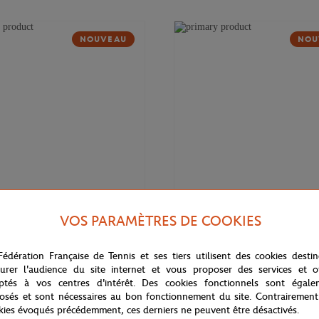
NOUVEAU
NOU
VOS PARAMÈTRES DE COOKIES
169,00
€
DELSEY
Fédération Française de Tennis et ses tiers utilisent des cookies desti
 Cadence Soft 14" Delsey x
Valise cabine Cadence (55cm) Del
rros - Marine
Roland-Garros - Marine
urer l'audience du site internet et vous proposer des services et of
ptés à vos centres d'intérêt. Des cookies fonctionnels sont égale
osés et sont nécessaires au bon fonctionnement du site. Contrairement
kies évoqués précédemment, ces derniers ne peuvent être désactivés.