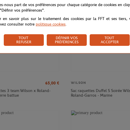
NOUVEAU
NOU
tes-nous part de vos préférences pour chaque catégorie de cookies en cli
 "Définir vos préférences".
r en savoir plus sur le traitement des cookies par la FFT et ses tiers,
vez consulter notre
politique cookies
.
TOUT
DÉFINIR VOS
TOUT
REFUSER
PRÉFÉRENCES
ACCEPTER
65,00
€
WILSON
ttes 3 team Wilson x Roland-
Sac raquettes Duffel S Soirée Wil
erre battue
Roland-Garros - Marine