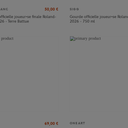
50,00
€
LANC
SIGG
officielle joueur•se finale Roland-
Gourde officielle joueur•se Rola
26 - Terre Battue
2026 - 750 ml
69,00
€
ONEART