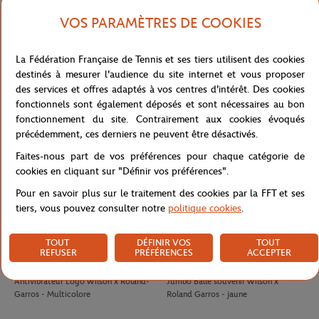
VOS PARAMÈTRES DE COOKIES
LACOSTE
LACOSTE
100,00
€
90,00
€
La Fédération Française de Tennis et ses tiers utilisent des cookies
Jupe Ramasseuse femme Lacoste x
T-shirt Performance homme Lacoste
destinés à mesurer l'audience du site internet et vous proposer
Roland-Garros - Blanc
x Roland-Garros - Vert
des services et offres adaptés à vos centres d'intérêt. Des cookies
fonctionnels sont également déposés et sont nécessaires au bon
fonctionnement du site. Contrairement aux cookies évoqués
précédemment, ces derniers ne peuvent être désactivés.
Faites-nous part de vos préférences pour chaque catégorie de
cookies en cliquant sur "Définir vos préférences".
Pour en savoir plus sur le traitement des cookies par la FFT et ses
tiers, vous pouvez consulter notre
politique cookies
.
TOUT
DÉFINIR VOS
TOUT
REFUSER
PRÉFÉRENCES
ACCEPTER
WILSON
WILSON
8,00
€
32,00
€
Antivibrateur Logo Wilson x Roland-
Jumbo Balle souvenir Wilson x
Garros - Multicolore
Roland Garros - jaune