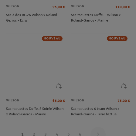
WILSON
WILSON
95,00
€
110,00
€
Sac à dos RG26 Wilson x Roland-
Sac raquettes Duffel L Wilson x
Garros - Ecru
Roland-Garros - Marine
NOUVEAU
NOUVEAU
WILSON
WILSON
65,00
€
75,00
€
Sac raquettes Duffel S Soirée Wilson
Sac raquettes 6 team Wilson x
x Roland-Garros - Marine
Roland-Garros - Terre battue
1
2
3
4
5
6