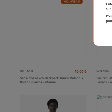
NOUVEAU
Fai
sur
Pou
pou
40,00
€
WILSON
WILSON
Sac à dos RG26 Backpack Junior Wilson x
Sac raque
Roland-Garros - Marine
Garros - T