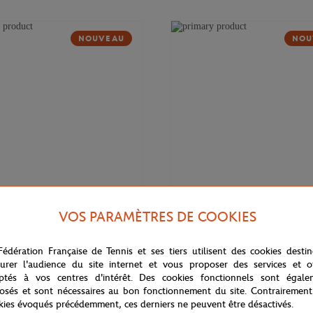
NOUVEAU
NOU
VOS PARAMÈTRES DE COOKIES
169,00
€
DELSEY
Fédération Française de Tennis et ses tiers utilisent des cookies desti
 Cadence Soft 14" Delsey x
Valise cabine Cadence (55cm) Del
rros - Marine
Roland-Garros - Marine
urer l'audience du site internet et vous proposer des services et of
ptés à vos centres d'intérêt. Des cookies fonctionnels sont égale
osés et sont nécessaires au bon fonctionnement du site. Contrairement
kies évoqués précédemment, ces derniers ne peuvent être désactivés.