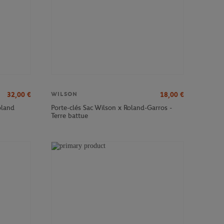
32,00
€
18,00
€
WILSON
oland
Porte-clés Sac Wilson x Roland-Garros -
Terre battue