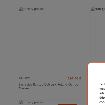
169,00
€
DELSEY
DELSEY
La 
Sac à dos Rolltop Delsey x Roland-Garros -
Sac à dos
Marine
Roland-Ga
mes
ada
dép
coo