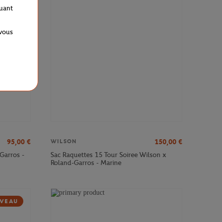
VEAU
quant
 vous
95,00
€
150,00
€
WILSON
Garros -
Sac Raquettes 15 Tour Soiree Wilson x
Roland-Garros - Marine
VEAU