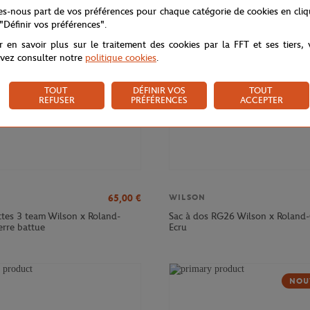
NOUVEAU
NOU
tes-nous part de vos préférences pour chaque catégorie de cookies en cli
 "Définir vos préférences".
r en savoir plus sur le traitement des cookies par la FFT et ses tiers,
vez consulter notre
politique cookies
.
TOUT
DÉFINIR VOS
TOUT
REFUSER
PRÉFÉRENCES
ACCEPTER
65,00
€
WILSON
ttes 3 team Wilson x Roland-
Sac à dos RG26 Wilson x Roland-
erre battue
Ecru
NOU