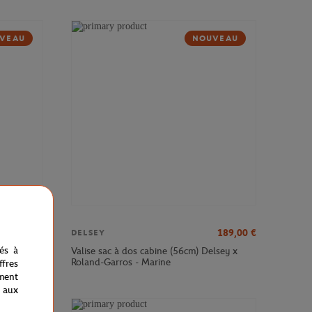
VEAU
NOUVEAU
379,00
€
189,00
€
DELSEY
nés à
sey x
Valise sac à dos cabine (56cm) Delsey x
Roland-Garros - Marine
fres
ment
 aux