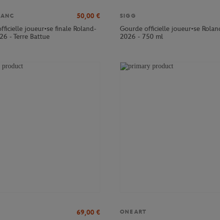
50,00
€
LANC
SIGG
officielle joueur•se finale Roland-
Gourde officielle joueur•se Rola
26 - Terre Battue
2026 - 750 ml
69,00
€
ONEART