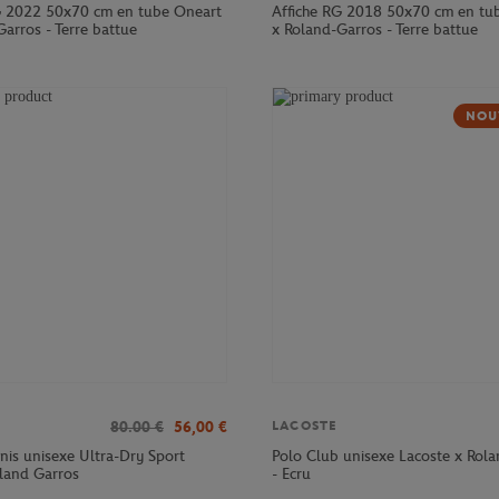
G 2022 50x70 cm en tube Oneart
Affiche RG 2018 50x70 cm en tu
arros - Terre battue
x Roland-Garros - Terre battue
NOU
80.00
€
56,00
€
LACOSTE
nnis unisexe Ultra-Dry Sport
Polo Club unisexe Lacoste x Rol
oland Garros
- Ecru