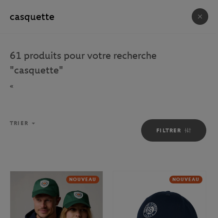
DÉCOUVREZ LES SERVIETTES OFFICIELLES 2026 !
NOS COLLABORATIONS
61
produits pour votre recherche
1356
PRODUIT(S)
"
casquette
"
«
LACOSTE
CARRÉ BLANC
WILSON
J.M. WESTON
TRIER
FILTRER
TRIER
FILTRER
NOUVEAU
NOUVEAU
NOUVEAU
NOUVEAU