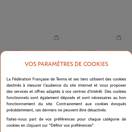
NOUVEAU
NOUVEAU
LACOSTE
ROLAND GARROS
80,00
€
35,00
€
Casquette Club Lacoste x Roland-
Casquette Heritage Roland-Garros -
VOS PARAMÈTRES DE COOKIES
Garros - Ecru
Beige
ROLAND GARROS
HESPERIDE
12,00
€
10,00
€
Sac shopping réutilisable Heritage
Coussin Color Lines Hesperide x
Roland-Garros - Ecru
Roland-Garros - Multicolore
La Fédération Française de Tennis et ses tiers utilisent des cookies
NOUVEAU
NOUVEAU
destinés à mesurer l'audience du site internet et vous proposer
des services et offres adaptés à vos centres d'intérêt. Des cookies
STOCK LIMITÉ
fonctionnels sont également déposés et sont nécessaires au bon
fonctionnement du site. Contrairement aux cookies évoqués
précédemment, ces derniers ne peuvent être désactivés.
Faites-nous part de vos préférences pour chaque catégorie de
cookies en cliquant sur "Définir vos préférences".