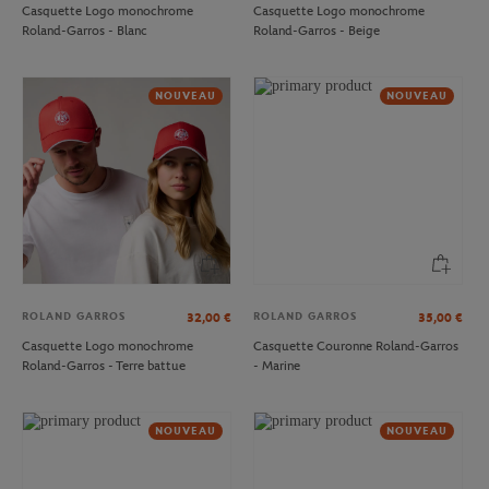
Casquette Logo monochrome
Casquette Logo monochrome
CARRE BLANC
CARRE BLANC
80,00
€
80,00
€
Roland-Garros - Blanc
Roland-Garros - Beige
Drap de plage officiel joueur•se
Drap de plage officiel joueur•se
Roland-Garros 2026 - Marine
Roland-Garros 2026 - Multicolor
NOUVEAU
NOUVEAU
NOUVEAU
ROLAND GARROS
ROLAND GARROS
32,00
€
35,00
€
Casquette Logo monochrome
Casquette Couronne Roland-Garros
SIGG
ONEART
28,00
€
12,00
€
Roland-Garros - Terre battue
- Marine
Gourde officielle joueur•se Roland-
Affiche 2026 officielle du tournoi
Garros 2026 - 750 ml
Roland-Garros
NOUVEAU
NOUVEAU
NOUVEAU
NOUVEAU