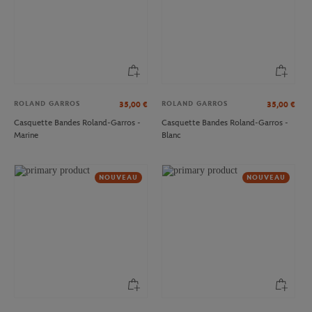
ROLAND GARROS
ROLAND GARROS
35,00
€
35,00
€
Casquette Bandes Roland-Garros -
Casquette Bandes Roland-Garros -
ROLAND GARROS
ROLAND GARROS
37,00
€
37,00
€
Marine
Blanc
T-shirt Couronne homme Roland-
T-shirt Logo homme Roland-Garros -
Garros - Marine
Marine
NOUVEAU
NOUVEAU
NOUVEAU
NOUVEAU