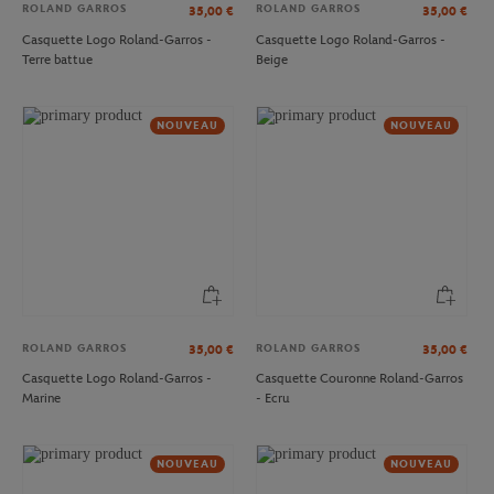
ROLAND GARROS
ROLAND GARROS
35,00
€
35,00
€
Casquette Logo Roland-Garros -
Casquette Logo Roland-Garros -
ROLAND GARROS
ROLAND GARROS
35,00
€
35,00
€
Terre battue
Beige
Casquette Heritage Roland-Garros -
Casquette Heritage Roland-Garros -
Beige
Marine
NOUVEAU
NOUVEAU
NOUVEAU
NOUVEAU
ROLAND GARROS
ROLAND GARROS
35,00
€
35,00
€
Casquette Logo Roland-Garros -
Casquette Couronne Roland-Garros
ROLAND GARROS
ROLAND GARROS
35,00
€
35,00
€
Marine
- Ecru
Casquette Couronne Roland-Garros
Casquette Heritage Roland-Garros -
- Vert
Vert
NOUVEAU
NOUVEAU