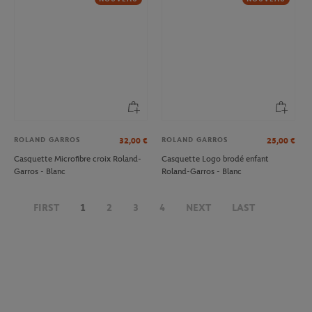
NOUVEAU
ROLAND GARROS
ROLAND GARROS
32,00
€
25,00
€
Casquette Microfibre croix Roland-
Casquette Logo brodé enfant
Garros - Blanc
Roland-Garros - Blanc
ROLAND GARROS
LACOSTE
35,00
€
120,00
€
Casquette Heritage Roland-Garros -
Polo Ramasseur unisexe Lacoste x
FIRST
1
2
3
4
NEXT
LAST
Terre battue
Roland-Garros - Terre battue
1
2
3
4
5
6