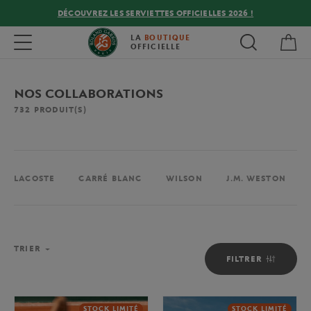
DÉCOUVREZ LES SERVIETTES OFFICIELLES 2026 !
Mon
Toggle navigation
LA
BOUTIQUE
OFFICIELLE
NOS COLLABORATIONS
732
PRODUIT(S)
LACOSTE
CARRÉ BLANC
WILSON
J.M. WESTON
TRIER
FILTRER
STOCK LIMITÉ
STOCK LIMITÉ