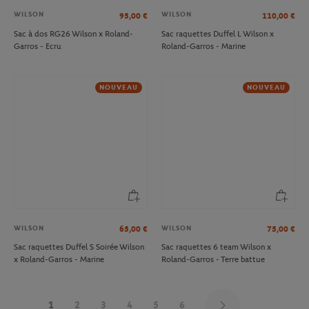
WILSON
WILSON
95,00
€
110,00
€
Sac à dos RG26 Wilson x Roland-
Sac raquettes Duffel L Wilson x
Garros - Ecru
Roland-Garros - Marine
NOUVEAU
NOUVEAU
WILSON
WILSON
65,00
€
75,00
€
Sac raquettes Duffel S Soirée Wilson
Sac raquettes 6 team Wilson x
x Roland-Garros - Marine
Roland-Garros - Terre battue
1
2
3
4
5
6