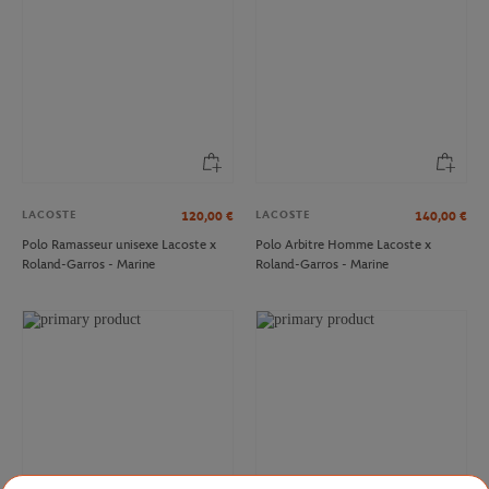
LACOSTE
LACOSTE
120,00
€
140,00
€
Polo Ramasseur unisexe Lacoste x
Polo Arbitre Homme Lacoste x
Roland-Garros - Marine
Roland-Garros - Marine