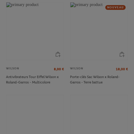
NOUVEAU
WILSON
WILSON
8,00
€
18,00
€
Antivibrateurs Tour Eiffel Wilson x
Porte-clés Sac Wilson x Roland-
Roland-Garros - Multicolore
Garros - Terre battue