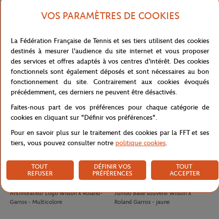
VOS PARAMÈTRES DE COOKIES
LACOSTE
LACOSTE
100,00
€
90,00
€
La Fédération Française de Tennis et ses tiers utilisent des cookies
Jupe Ramasseuse femme Lacoste x
T-shirt Performance homme Lacoste
destinés à mesurer l'audience du site internet et vous proposer
Roland-Garros - Blanc
x Roland-Garros - Vert
des services et offres adaptés à vos centres d'intérêt. Des cookies
fonctionnels sont également déposés et sont nécessaires au bon
fonctionnement du site. Contrairement aux cookies évoqués
précédemment, ces derniers ne peuvent être désactivés.
Faites-nous part de vos préférences pour chaque catégorie de
cookies en cliquant sur "Définir vos préférences".
Pour en savoir plus sur le traitement des cookies par la FFT et ses
tiers, vous pouvez consulter notre
politique cookies
.
TOUT
DÉFINIR VOS
TOUT
REFUSER
PRÉFÉRENCES
ACCEPTER
WILSON
WILSON
8,00
€
32,00
€
Antivibrateur Logo Wilson x Roland-
Jumbo Balle souvenir Wilson x
Garros - Multicolore
Roland Garros - jaune