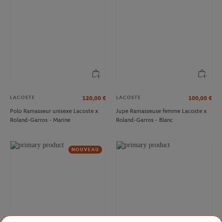
LACOSTE
LACOSTE
120,00
€
100,00
€
Polo Ramasseur unisexe Lacoste x
Jupe Ramasseuse femme Lacoste x
Roland-Garros - Marine
Roland-Garros - Blanc
NOUVEAU