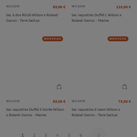
WILSON
WILSON
65,00
€
110,00
€
Sac à dos RG26 Wilson x Roland-
Sac raquettes Duffel L Wilson x
Garros - Terre battue
Roland-Garros - Marine
NOUVEAU
NOUVEAU
WILSON
WILSON
65,00
€
75,00
€
Sac raquettes Duffel S Soirée Wilson
Sac raquettes 6 team Wilson x
x Roland-Garros - Marine
Roland-Garros - Terre battue
1
2
3
4
5
6