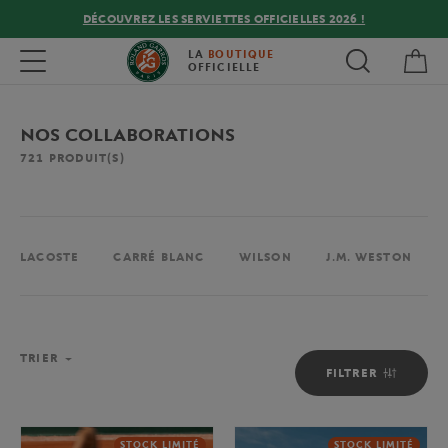
DÉCOUVREZ LES SERVIETTES OFFICIELLES 2026 !
Mon
Toggle navigation
LA
BOUTIQUE
OFFICIELLE
NOS COLLABORATIONS
721
PRODUIT(S)
LACOSTE
CARRÉ BLANC
WILSON
J.M. WESTON
TRIER
FILTRER
STOCK LIMITÉ
STOCK LIMITÉ