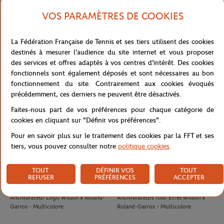
VOS PARAMÈTRES DE COOKIES
LACOSTE
LACOSTE
100,00
€
90,00
€
La Fédération Française de Tennis et ses tiers utilisent des cookies
T-Shirt Club homme Lacoste x
T-shirt Performance homme Lacoste
destinés à mesurer l'audience du site internet et vous proposer
Roland-Garros - Ecru
x Roland-Garros - Vert
des services et offres adaptés à vos centres d'intérêt. Des cookies
fonctionnels sont également déposés et sont nécessaires au bon
fonctionnement du site. Contrairement aux cookies évoqués
précédemment, ces derniers ne peuvent être désactivés.
Faites-nous part de vos préférences pour chaque catégorie de
cookies en cliquant sur "Définir vos préférences".
Pour en savoir plus sur le traitement des cookies par la FFT et ses
tiers, vous pouvez consulter notre
politique cookies
.
TOUT
DÉFINIR VOS
TOUT
REFUSER
PRÉFÉRENCES
ACCEPTER
WILSON
WILSON
8,00
€
8,00
€
Antivibrateur Logo Wilson x Roland-
Antivibrateurs Tour Eiffel Wilson x
Garros - Multicolore
Roland-Garros - Multicolore