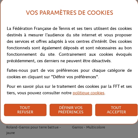
VOS PARAMÈTRES DE COOKIES
LACOSTE
LACOSTE
140,00
€
70.00
€
42,00
€
Polo Arbitre Homme Lacoste x
T-shirt Unisexe Lacoste pour Roland-
La Fédération Française de Tennis et ses tiers utilisent des cookies
Roland-Garros - Marine
Garros - Blanc
destinés à mesurer l'audience du site internet et vous proposer
des services et offres adaptés à vos centres d'intérêt. Des cookies
fonctionnels sont également déposés et sont nécessaires au bon
fonctionnement du site. Contrairement aux cookies évoqués
précédemment, ces derniers ne peuvent être désactivés.
Faites-nous part de vos préférences pour chaque catégorie de
cookies en cliquant sur "Définir vos préférences".
Pour en savoir plus sur le traitement des cookies par la FFT et ses
tiers, vous pouvez consulter notre
politique cookies
.
TOUT
DÉFINIR VOS
TOUT
REFUSER
PRÉFÉRENCES
ACCEPTER
WILSON
WILSON
10,50
€
8,00
€
Tube 4 balles de tennis Wilson x
Antivibrateur Logo Wilson x Roland-
Roland-Garros pour terre battue -
Garros - Multicolore
jaune