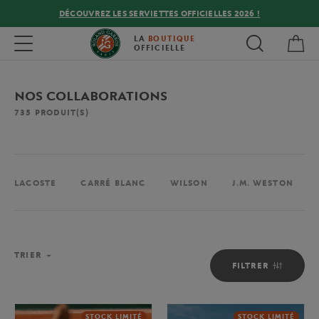
DÉCOUVREZ LES SERVIETTES OFFICIELLES 2026 !
Mon
Toggle navigation
LA
BOUTIQUE
OFFICIELLE
NOS COLLABORATIONS
735
PRODUIT(S)
LACOSTE
CARRÉ BLANC
WILSON
J.M. WESTON
TRIER
FILTRER
STOCK LIMITÉ
STOCK LIMITÉ