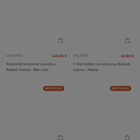
LACOSTE
LACOSTE
140,00
€
40,00
€
Polo Arbitre homme Lacoste x
T-shirt enfant Lacoste pour Roland-
Roland-Garros - Bleu clair
Garros - Marine
NOUVEAU
NOUVEAU