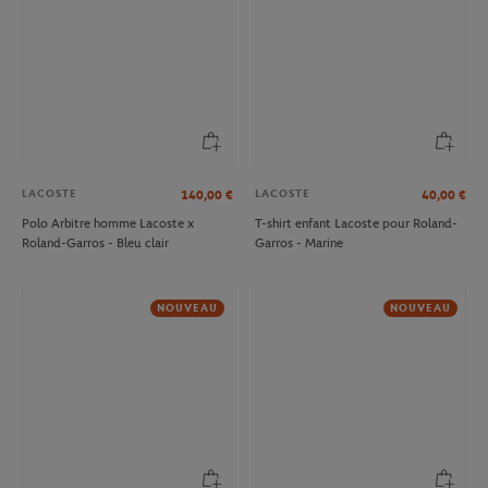
LACOSTE
LACOSTE
140,00
€
40,00
€
Polo Arbitre homme Lacoste x
T-shirt enfant Lacoste pour Roland-
Roland-Garros - Bleu clair
Garros - Marine
NOUVEAU
NOUVEAU