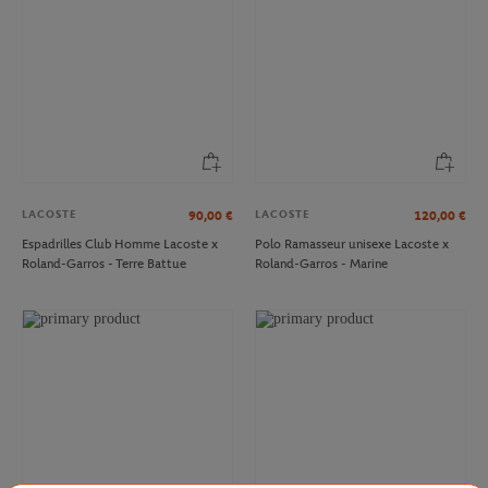
LACOSTE
LACOSTE
90,00
€
120,00
€
Espadrilles Club Homme Lacoste x
Polo Ramasseur unisexe Lacoste x
Roland-Garros - Terre Battue
Roland-Garros - Marine