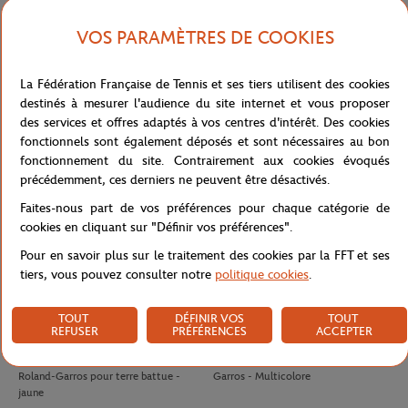
VOS PARAMÈTRES DE COOKIES
LACOSTE
LACOSTE
140,00
€
70.00
€
42,00
€
Polo Arbitre Homme Lacoste x
T-shirt Unisexe Lacoste pour Roland-
La Fédération Française de Tennis et ses tiers utilisent des cookies
Roland-Garros - Marine
Garros - Blanc
destinés à mesurer l'audience du site internet et vous proposer
des services et offres adaptés à vos centres d'intérêt. Des cookies
fonctionnels sont également déposés et sont nécessaires au bon
fonctionnement du site. Contrairement aux cookies évoqués
précédemment, ces derniers ne peuvent être désactivés.
Faites-nous part de vos préférences pour chaque catégorie de
cookies en cliquant sur "Définir vos préférences".
Pour en savoir plus sur le traitement des cookies par la FFT et ses
tiers, vous pouvez consulter notre
politique cookies
.
TOUT
DÉFINIR VOS
TOUT
REFUSER
PRÉFÉRENCES
ACCEPTER
WILSON
WILSON
10,50
€
8,00
€
Tube 4 balles de tennis Wilson x
Antivibrateur Logo Wilson x Roland-
Roland-Garros pour terre battue -
Garros - Multicolore
jaune