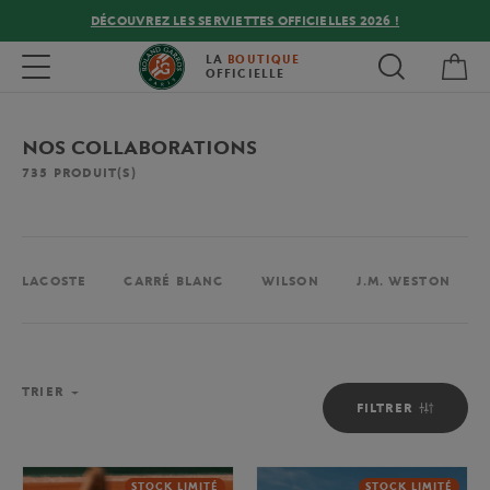
DÉCOUVREZ LES SERVIETTES OFFICIELLES 2026 !
Mon
Toggle navigation
LA
BOUTIQUE
OFFICIELLE
NOS COLLABORATIONS
735
PRODUIT(S)
LACOSTE
CARRÉ BLANC
WILSON
J.M. WESTON
TRIER
FILTRER
STOCK LIMITÉ
STOCK LIMITÉ