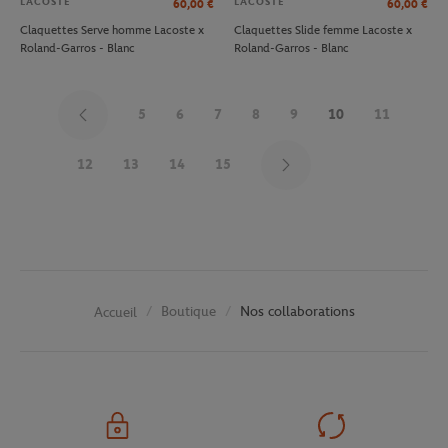
LACOSTE
LACOSTE
60,00
€
60,00
€
Claquettes Serve homme Lacoste x
Claquettes Slide femme Lacoste x
Roland-Garros - Blanc
Roland-Garros - Blanc
5
6
7
8
9
10
11
12
13
14
15
Boutique
Nos collaborations
Accueil