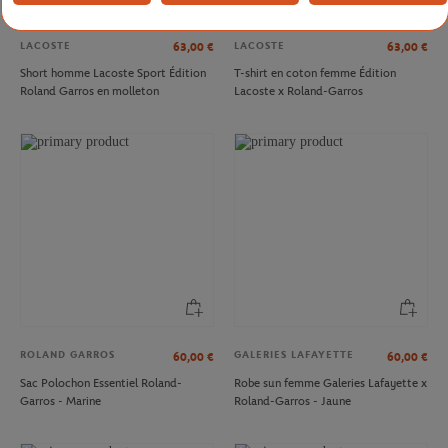
LACOSTE
LACOSTE
63,00
€
63,00
€
Short homme Lacoste Sport Édition
T-shirt en coton femme Édition
Roland Garros en molleton
Lacoste x Roland-Garros
ROLAND GARROS
GALERIES LAFAYETTE
60,00
€
60,00
€
Sac Polochon Essentiel Roland-
Robe sun femme Galeries Lafayette x
Garros - Marine
Roland-Garros - Jaune