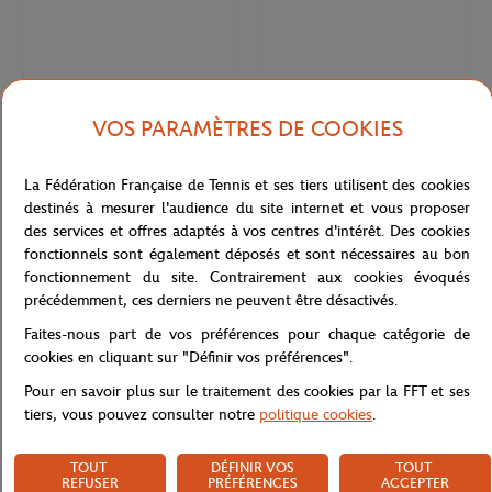
VOS PARAMÈTRES DE COOKIES
La Fédération Française de Tennis et ses tiers utilisent des cookies
LACOSTE
LACOSTE
63,00
€
63,00
€
destinés à mesurer l'audience du site internet et vous proposer
des services et offres adaptés à vos centres d'intérêt. Des cookies
T-shirt coton homme Sport Édition
T-shirt coton homme Sport Édition
Roland Garros
fonctionnels sont également déposés et sont nécessaires au bon
Lacoste x Roland Garros
fonctionnement du site. Contrairement aux cookies évoqués
précédemment, ces derniers ne peuvent être désactivés.
Faites-nous part de vos préférences pour chaque catégorie de
cookies en cliquant sur "Définir vos préférences".
Pour en savoir plus sur le traitement des cookies par la FFT et ses
tiers, vous pouvez consulter notre
politique cookies
.
TOUT
DÉFINIR VOS
TOUT
REFUSER
PRÉFÉRENCES
ACCEPTER