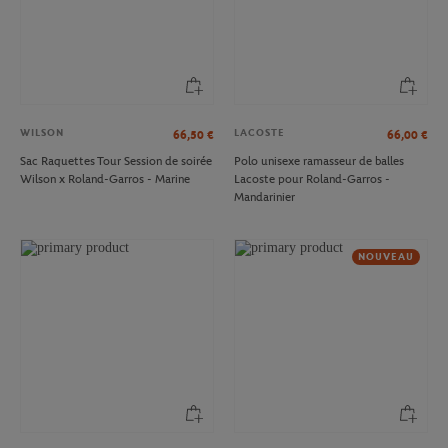
WILSON
LACOSTE
66,50
€
66,00
€
Sac Raquettes Tour Session de soirée
Polo unisexe ramasseur de balles
Wilson x Roland-Garros - Marine
Lacoste pour Roland-Garros -
Mandarinier
NOUVEAU