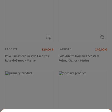
LACOSTE
LACOSTE
120,00
€
140,00
€
Polo Ramasseur unisexe Lacoste x
Polo Arbitre Homme Lacoste x
Roland-Garros - Marine
Roland-Garros - Marine