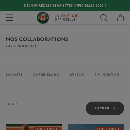
DÉCOUVREZ LES SERVIETTES OFFICIELLES 2026 !
Mon
Toggle navigation
LA
BOUTIQUE
OFFICIELLE
NOS COLLABORATIONS
732
PRODUIT(S)
LACOSTE
CARRÉ BLANC
WILSON
J.M. WESTON
TRIER
FILTRER
STOCK LIMITÉ
STOCK LIMITÉ