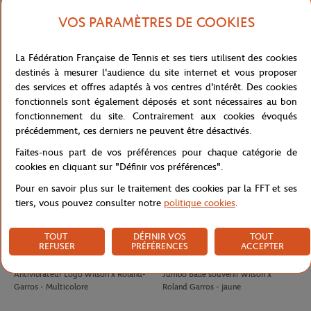
VOS PARAMÈTRES DE COOKIES
LACOSTE
LACOSTE
100,00
€
90,00
€
La Fédération Française de Tennis et ses tiers utilisent des cookies
Jupe Ramasseuse femme Lacoste x
T-shirt Performance homme Lacoste
destinés à mesurer l'audience du site internet et vous proposer
Roland-Garros - Blanc
x Roland-Garros - Vert
des services et offres adaptés à vos centres d'intérêt. Des cookies
fonctionnels sont également déposés et sont nécessaires au bon
fonctionnement du site. Contrairement aux cookies évoqués
précédemment, ces derniers ne peuvent être désactivés.
Faites-nous part de vos préférences pour chaque catégorie de
cookies en cliquant sur "Définir vos préférences".
Pour en savoir plus sur le traitement des cookies par la FFT et ses
tiers, vous pouvez consulter notre
politique cookies
.
TOUT
DÉFINIR VOS
TOUT
REFUSER
PRÉFÉRENCES
ACCEPTER
WILSON
WILSON
8,00
€
32,00
€
Antivibrateur Logo Wilson x Roland-
Jumbo Balle souvenir Wilson x
Garros - Multicolore
Roland Garros - jaune