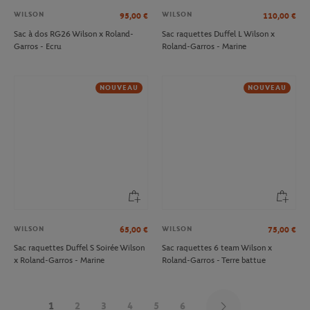
WILSON
WILSON
95,00
€
110,00
€
Sac à dos RG26 Wilson x Roland-
Sac raquettes Duffel L Wilson x
Garros - Ecru
Roland-Garros - Marine
NOUVEAU
NOUVEAU
WILSON
WILSON
65,00
€
75,00
€
Sac raquettes Duffel S Soirée Wilson
Sac raquettes 6 team Wilson x
x Roland-Garros - Marine
Roland-Garros - Terre battue
1
2
3
4
5
6