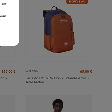
NOUVEAU
quant
 vous
150,00
€
65,00
€
WILSON
son x
Sac à dos RG26 Wilson x Roland-Garros -
Terre battue