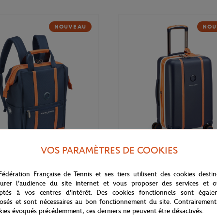
NOUVEAU
NOU
VOS PARAMÈTRES DE COOKIES
169,00
€
DELSEY
Fédération Française de Tennis et ses tiers utilisent des cookies desti
 Cadence Soft 14" Delsey x
Valise cabine Cadence (55cm) Del
rros - Marine
Roland-Garros - Marine
urer l'audience du site internet et vous proposer des services et of
ptés à vos centres d'intérêt. Des cookies fonctionnels sont égale
osés et sont nécessaires au bon fonctionnement du site. Contrairement
kies évoqués précédemment, ces derniers ne peuvent être désactivés.