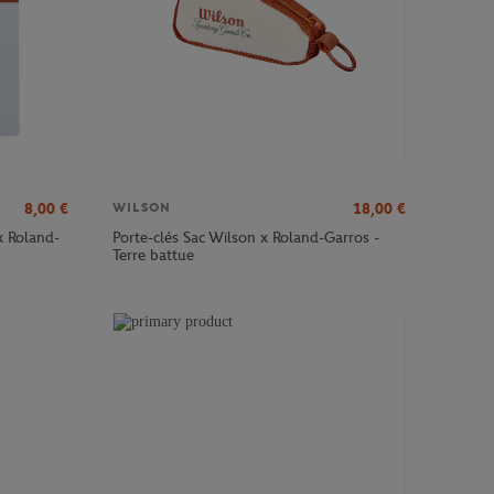
8,00
€
18,00
€
WILSON
x Roland-
Porte-clés Sac Wilson x Roland-Garros -
Terre battue