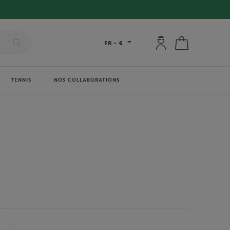
Mon compte : se co
Mon panier
FR
-
€
TENNIS
NOS COLLABORATIONS
ARTHUR
GALERIES LAFAYETTE
FRED
ONEART AFFICHES