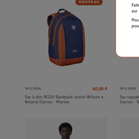
NOUVEAU
Fai
sur
Pou
pou
40,00
€
WILSON
WILSON
Sac à dos RG26 Backpack Junior Wilson x
Sac raque
Roland-Garros - Marine
Garros - T