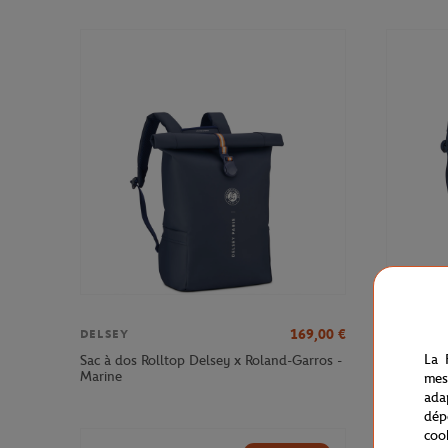
169,00
€
DELSEY
DELSEY
La 
Sac à dos Rolltop Delsey x Roland-Garros -
Sac à dos
Marine
Roland-Ga
mes
ada
dép
coo