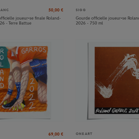
50,00
€
LANC
SIGG
officielle joueur•se finale Roland-
Gourde officielle joueur•se Rola
26 - Terre Battue
2026 - 750 ml
69,00
€
ONEART