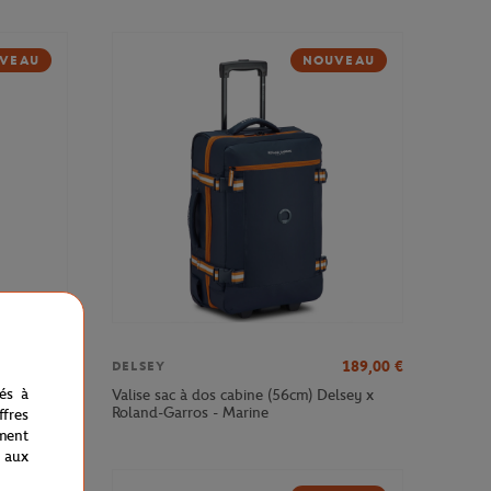
VEAU
NOUVEAU
379,00
€
189,00
€
DELSEY
nés à
sey x
Valise sac à dos cabine (56cm) Delsey x
Roland-Garros - Marine
fres
ment
 aux