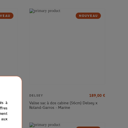
VEAU
NOUVEAU
379,00
€
189,00
€
DELSEY
nés à
sey x
Valise sac à dos cabine (56cm) Delsey x
Roland-Garros - Marine
fres
ment
 aux