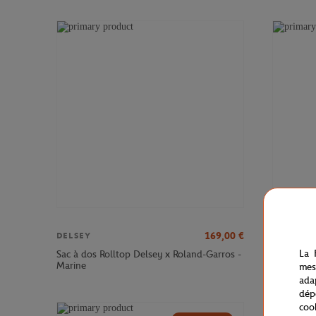
169,00
€
DELSEY
DELSEY
La 
Sac à dos Rolltop Delsey x Roland-Garros -
Sac à dos
Marine
Roland-Ga
mes
ada
dép
coo