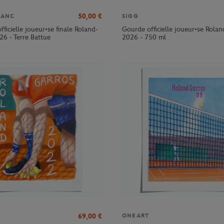
50,00
€
LANC
SIGG
officielle joueur•se finale Roland-
Gourde officielle joueur•se Rola
26 - Terre Battue
2026 - 750 ml
69,00
€
ONEART