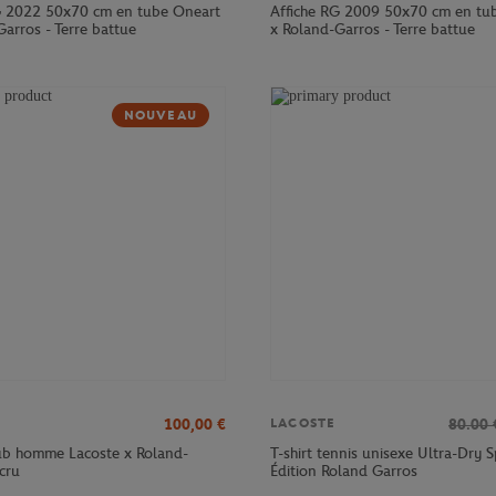
G 2022 50x70 cm en tube Oneart
Affiche RG 2009 50x70 cm en tu
arros - Terre battue
x Roland-Garros - Terre battue
NOUVEAU
100,00
€
80.00
LACOSTE
lub homme Lacoste x Roland-
T-shirt tennis unisexe Ultra-Dry S
cru
Édition Roland Garros