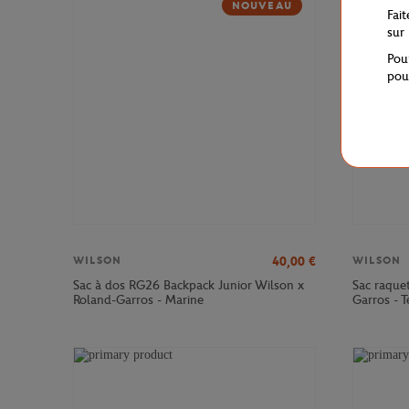
NOUVEAU
Fai
sur
Pou
pou
40,00
€
WILSON
WILSON
Sac à dos RG26 Backpack Junior Wilson x
Sac raque
Roland-Garros - Marine
Garros - T