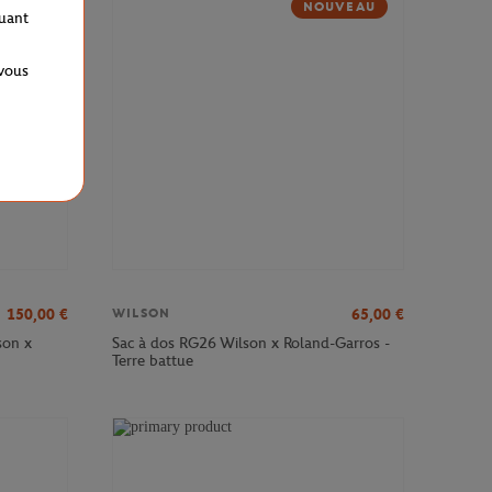
NOUVEAU
quant
 vous
150,00
€
65,00
€
WILSON
son x
Sac à dos RG26 Wilson x Roland-Garros -
Terre battue