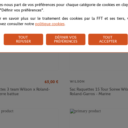
NOUVEAU
tes-nous part de vos préférences pour chaque catégorie de cookies en cli
 "Définir vos préférences".
r en savoir plus sur le traitement des cookies par la FFT et ses tiers,
vez consulter notre
politique cookies
.
TOUT
DÉFINIR VOS
TOUT
REFUSER
PRÉFÉRENCES
ACCEPTER
65,00
€
WILSON
ttes 3 team Wilson x Roland-
Sac Raquettes 15 Tour Soiree Wil
erre battue
Roland-Garros - Marine