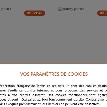
NOUVEAU
NOU
VOS PARAMÈTRES DE COOKIES
169,00
€
DELSEY
Fédération Française de Tennis et ses tiers utilisent des cookies desti
 Cadence Soft 14" Delsey x
Valise cabine Cadence (55cm) Del
rros - Marine
Roland-Garros - Marine
urer l'audience du site internet et vous proposer des services et of
ptés à vos centres d'intérêt. Des cookies fonctionnels sont égale
osés et sont nécessaires au bon fonctionnement du site. Contrairement
kies évoqués précédemment, ces derniers ne peuvent être désactivés.