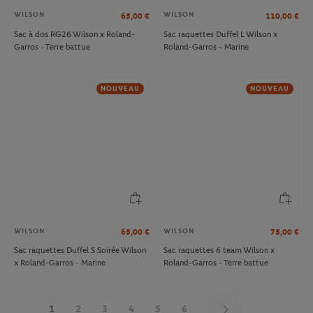
WILSON
WILSON
65,00
€
110,00
€
Sac à dos RG26 Wilson x Roland-
Sac raquettes Duffel L Wilson x
Garros - Terre battue
Roland-Garros - Marine
NOUVEAU
NOUVEAU
WILSON
WILSON
65,00
€
75,00
€
Sac raquettes Duffel S Soirée Wilson
Sac raquettes 6 team Wilson x
x Roland-Garros - Marine
Roland-Garros - Terre battue
1
2
3
4
5
6