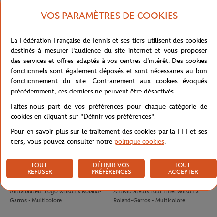
VOS PARAMÈTRES DE COOKIES
LACOSTE
LACOSTE
100,00
€
90,00
€
La Fédération Française de Tennis et ses tiers utilisent des cookies
T-Shirt Club homme Lacoste x
T-shirt Performance homme Lacoste
destinés à mesurer l'audience du site internet et vous proposer
Roland-Garros - Ecru
x Roland-Garros - Vert
des services et offres adaptés à vos centres d'intérêt. Des cookies
fonctionnels sont également déposés et sont nécessaires au bon
fonctionnement du site. Contrairement aux cookies évoqués
précédemment, ces derniers ne peuvent être désactivés.
Faites-nous part de vos préférences pour chaque catégorie de
cookies en cliquant sur "Définir vos préférences".
Pour en savoir plus sur le traitement des cookies par la FFT et ses
tiers, vous pouvez consulter notre
politique cookies
.
TOUT
DÉFINIR VOS
TOUT
REFUSER
PRÉFÉRENCES
ACCEPTER
WILSON
WILSON
8,00
€
8,00
€
Antivibrateur Logo Wilson x Roland-
Antivibrateurs Tour Eiffel Wilson x
Garros - Multicolore
Roland-Garros - Multicolore