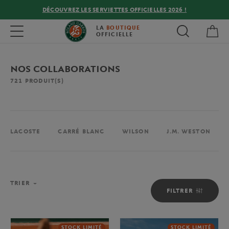
DÉCOUVREZ LES SERVIETTES OFFICIELLES 2026 !
Mon
Toggle navigation
LA
BOUTIQUE
OFFICIELLE
NOS COLLABORATIONS
721
PRODUIT(S)
LACOSTE
CARRÉ BLANC
WILSON
J.M. WESTON
TRIER
FILTRER
STOCK LIMITÉ
STOCK LIMITÉ