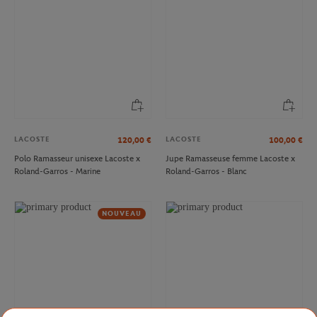
LACOSTE
LACOSTE
120,00
€
100,00
€
Polo Ramasseur unisexe Lacoste x
Jupe Ramasseuse femme Lacoste x
Roland-Garros - Marine
Roland-Garros - Blanc
NOUVEAU