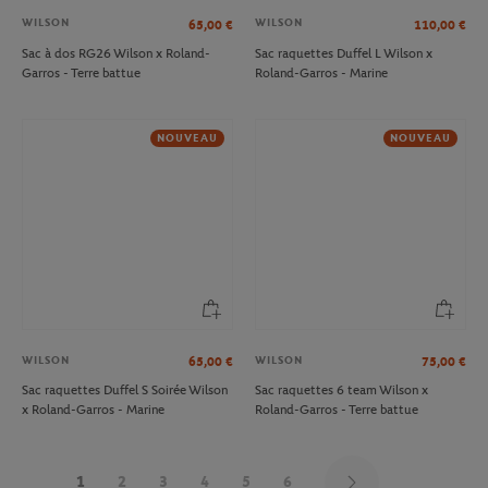
WILSON
WILSON
65,00
€
110,00
€
Sac à dos RG26 Wilson x Roland-
Sac raquettes Duffel L Wilson x
Garros - Terre battue
Roland-Garros - Marine
NOUVEAU
NOUVEAU
WILSON
WILSON
65,00
€
75,00
€
Sac raquettes Duffel S Soirée Wilson
Sac raquettes 6 team Wilson x
x Roland-Garros - Marine
Roland-Garros - Terre battue
1
2
3
4
5
6