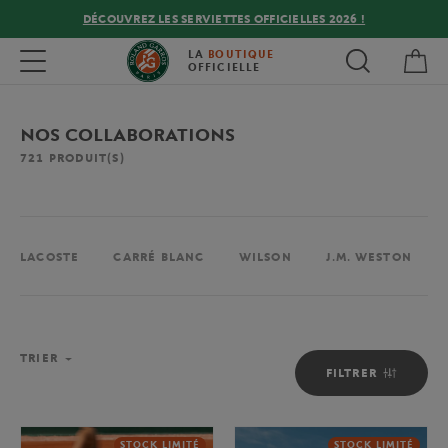
DÉCOUVREZ LES SERVIETTES OFFICIELLES 2026 !
Mon
Toggle navigation
LA
BOUTIQUE
OFFICIELLE
NOS COLLABORATIONS
721
PRODUIT(S)
LACOSTE
CARRÉ BLANC
WILSON
J.M. WESTON
TRIER
FILTRER
STOCK LIMITÉ
STOCK LIMITÉ