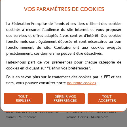
VOS PARAMÈTRES DE COOKIES
LACOSTE
LACOSTE
100,00
€
90,00
€
La Fédération Française de Tennis et ses tiers utilisent des cookies
T-Shirt Club homme Lacoste x
T-shirt Performance homme Lacoste
destinés à mesurer l'audience du site internet et vous proposer
Roland-Garros - Ecru
x Roland-Garros - Vert
des services et offres adaptés à vos centres d'intérêt. Des cookies
fonctionnels sont également déposés et sont nécessaires au bon
fonctionnement du site. Contrairement aux cookies évoqués
précédemment, ces derniers ne peuvent être désactivés.
Faites-nous part de vos préférences pour chaque catégorie de
cookies en cliquant sur "Définir vos préférences".
Pour en savoir plus sur le traitement des cookies par la FFT et ses
tiers, vous pouvez consulter notre
politique cookies
.
TOUT
DÉFINIR VOS
TOUT
REFUSER
PRÉFÉRENCES
ACCEPTER
WILSON
WILSON
8,00
€
8,00
€
Antivibrateur Logo Wilson x Roland-
Antivibrateurs Tour Eiffel Wilson x
Garros - Multicolore
Roland-Garros - Multicolore