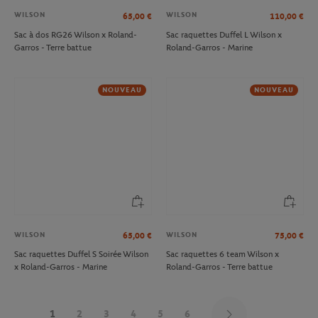
WILSON
WILSON
65,00
€
110,00
€
Sac à dos RG26 Wilson x Roland-
Sac raquettes Duffel L Wilson x
Garros - Terre battue
Roland-Garros - Marine
NOUVEAU
NOUVEAU
WILSON
WILSON
65,00
€
75,00
€
Sac raquettes Duffel S Soirée Wilson
Sac raquettes 6 team Wilson x
x Roland-Garros - Marine
Roland-Garros - Terre battue
1
2
3
4
5
6