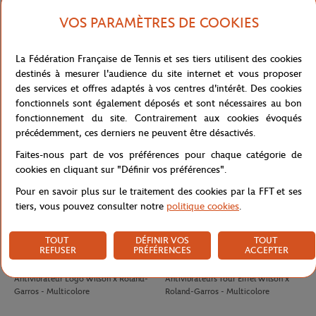
VOS PARAMÈTRES DE COOKIES
LACOSTE
LACOSTE
100,00
€
90,00
€
La Fédération Française de Tennis et ses tiers utilisent des cookies
T-Shirt Club homme Lacoste x
T-shirt Performance homme Lacoste
destinés à mesurer l'audience du site internet et vous proposer
Roland-Garros - Ecru
x Roland-Garros - Vert
des services et offres adaptés à vos centres d'intérêt. Des cookies
fonctionnels sont également déposés et sont nécessaires au bon
fonctionnement du site. Contrairement aux cookies évoqués
précédemment, ces derniers ne peuvent être désactivés.
Faites-nous part de vos préférences pour chaque catégorie de
cookies en cliquant sur "Définir vos préférences".
Pour en savoir plus sur le traitement des cookies par la FFT et ses
tiers, vous pouvez consulter notre
politique cookies
.
TOUT
DÉFINIR VOS
TOUT
REFUSER
PRÉFÉRENCES
ACCEPTER
WILSON
WILSON
8,00
€
8,00
€
Antivibrateur Logo Wilson x Roland-
Antivibrateurs Tour Eiffel Wilson x
Garros - Multicolore
Roland-Garros - Multicolore