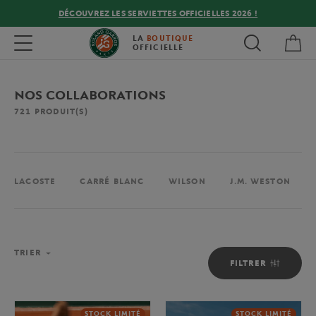
DÉCOUVREZ LES SERVIETTES OFFICIELLES 2026 !
Mon
Toggle navigation
LA
BOUTIQUE
OFFICIELLE
NOS COLLABORATIONS
721
PRODUIT(S)
LACOSTE
CARRÉ BLANC
WILSON
J.M. WESTON
TRIER
FILTRER
STOCK LIMITÉ
STOCK LIMITÉ