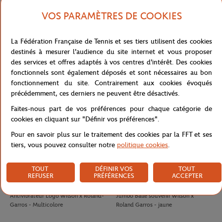
VOS PARAMÈTRES DE COOKIES
LACOSTE
LACOSTE
100,00
€
90,00
€
La Fédération Française de Tennis et ses tiers utilisent des cookies
Jupe Ramasseuse femme Lacoste x
T-shirt Performance homme Lacoste
destinés à mesurer l'audience du site internet et vous proposer
Roland-Garros - Blanc
x Roland-Garros - Vert
des services et offres adaptés à vos centres d'intérêt. Des cookies
fonctionnels sont également déposés et sont nécessaires au bon
fonctionnement du site. Contrairement aux cookies évoqués
précédemment, ces derniers ne peuvent être désactivés.
Faites-nous part de vos préférences pour chaque catégorie de
cookies en cliquant sur "Définir vos préférences".
Pour en savoir plus sur le traitement des cookies par la FFT et ses
tiers, vous pouvez consulter notre
politique cookies
.
TOUT
DÉFINIR VOS
TOUT
REFUSER
PRÉFÉRENCES
ACCEPTER
WILSON
WILSON
8,00
€
32,00
€
Antivibrateur Logo Wilson x Roland-
Jumbo Balle souvenir Wilson x
Garros - Multicolore
Roland Garros - jaune