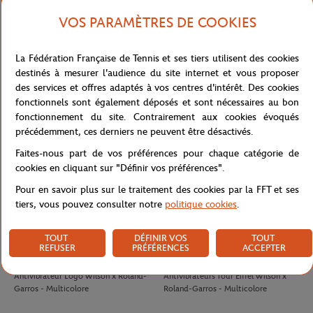
VOS PARAMÈTRES DE COOKIES
LACOSTE
LACOSTE
100,00
€
90,00
€
La Fédération Française de Tennis et ses tiers utilisent des cookies
T-Shirt Club homme Lacoste x
T-shirt Performance homme Lacoste
destinés à mesurer l'audience du site internet et vous proposer
Roland-Garros - Ecru
x Roland-Garros - Vert
des services et offres adaptés à vos centres d'intérêt. Des cookies
fonctionnels sont également déposés et sont nécessaires au bon
fonctionnement du site. Contrairement aux cookies évoqués
précédemment, ces derniers ne peuvent être désactivés.
Faites-nous part de vos préférences pour chaque catégorie de
cookies en cliquant sur "Définir vos préférences".
Pour en savoir plus sur le traitement des cookies par la FFT et ses
tiers, vous pouvez consulter notre
politique cookies
.
TOUT
DÉFINIR VOS
TOUT
REFUSER
PRÉFÉRENCES
ACCEPTER
WILSON
WILSON
8,00
€
8,00
€
Antivibrateur Logo Wilson x Roland-
Antivibrateurs Tour Eiffel Wilson x
Garros - Multicolore
Roland-Garros - Multicolore