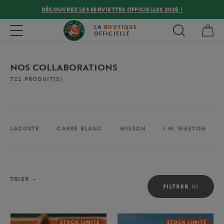
DÉCOUVREZ LES SERVIETTES OFFICIELLES 2026 !
Mon
Toggle navigation
LA
BOUTIQUE
OFFICIELLE
NOS COLLABORATIONS
721
PRODUIT(S)
LACOSTE
CARRÉ BLANC
WILSON
J.M. WESTON
TRIER
FILTRER
STOCK LIMITÉ
STOCK LIMITÉ