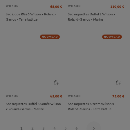
WILSON
WILSON
65,00
€
110,00
€
Sac à dos RG26 Wilson x Roland-
Sac raquettes Duffel L Wilson x
Garros - Terre battue
Roland-Garros - Marine
NOUVEAU
NOUVEAU
WILSON
WILSON
65,00
€
75,00
€
Sac raquettes Duffel S Soirée Wilson
Sac raquettes 6 team Wilson x
x Roland-Garros - Marine
Roland-Garros - Terre battue
1
2
3
4
5
6