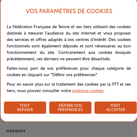
DÈS 80€ (EN FRANCE)
01 47 43 51 11 OU PAR MAIL
VOS PARAMÈTRES DE COOKIES
La Fédération Française de Tennis et ses tiers utilisent des cookies
destinés à mesurer l'audience du site internet et vous proposer
des services et offres adaptés à vos centres d'intérêt. Des cookies
NEWSLETTER
fonctionnels sont également déposés et sont nécessaires au bon
EN VOUS ABONNANT À NOS NEWSLETTERS, NE LOUPEZ PLUS
fonctionnement du site. Contrairement aux cookies évoqués
NOS NOUVEAUTÉS, OFFRES SPÉCIALES ET EXCLUSIVITÉS.
précédemment, ces derniers ne peuvent être désactivés.
Faites-nous part de vos préférences pour chaque catégorie de
cookies en cliquant sur "Définir vos préférences".
Politique de confidentialité
Pour en savoir plus sur le traitement des cookies par la FFT et ses
tiers, vous pouvez consulter notre
politique cookies
.
TOUT
DÉFINIR VOS
TOUT
REFUSER
PRÉFÉRENCES
ACCEPTER
MARQUES