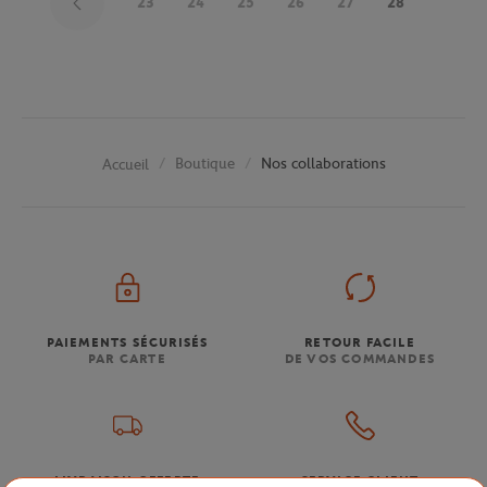
23
24
25
26
27
28
Boutique
Nos collaborations
Accueil
PAIEMENTS SÉCURISÉS
RETOUR FACILE
PAR CARTE
DE VOS COMMANDES
LIVRAISON OFFERTE
SERVICE CLIENT