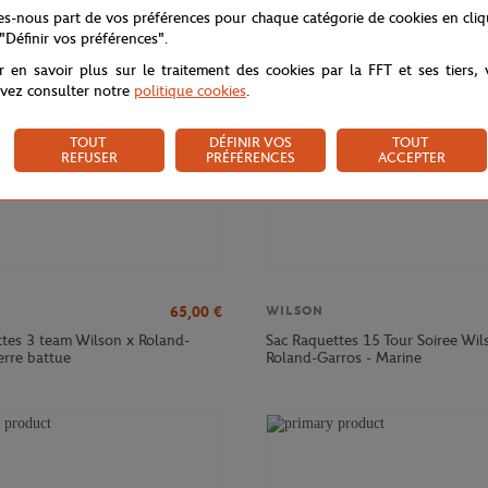
NOUVEAU
tes-nous part de vos préférences pour chaque catégorie de cookies en cli
 "Définir vos préférences".
r en savoir plus sur le traitement des cookies par la FFT et ses tiers,
vez consulter notre
politique cookies
.
TOUT
DÉFINIR VOS
TOUT
REFUSER
PRÉFÉRENCES
ACCEPTER
65,00
€
WILSON
ttes 3 team Wilson x Roland-
Sac Raquettes 15 Tour Soiree Wil
erre battue
Roland-Garros - Marine