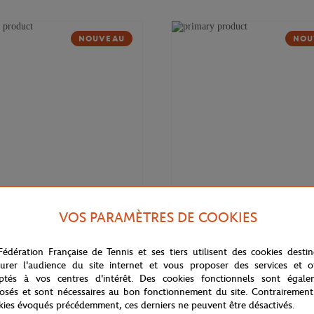
NOUVEAU
NOU
VOS PARAMÈTRES DE COOKIES
169,00
€
DELSEY
Fédération Française de Tennis et ses tiers utilisent des cookies desti
 Cadence Soft 14" Delsey x
Valise cabine Cadence (55cm) Del
rros - Marine
Roland-Garros - Marine
urer l'audience du site internet et vous proposer des services et of
ptés à vos centres d'intérêt. Des cookies fonctionnels sont égale
osés et sont nécessaires au bon fonctionnement du site. Contrairement
kies évoqués précédemment, ces derniers ne peuvent être désactivés.