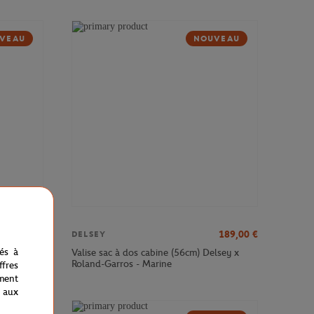
VEAU
NOUVEAU
379,00
€
189,00
€
DELSEY
nés à
sey x
Valise sac à dos cabine (56cm) Delsey x
Roland-Garros - Marine
fres
ment
 aux