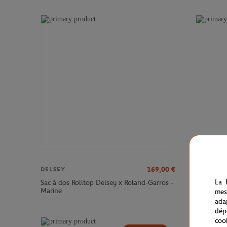
169,00
€
DELSEY
DELSEY
La 
Sac à dos Rolltop Delsey x Roland-Garros -
Sac à dos
Marine
Roland-Ga
mes
ada
dép
coo