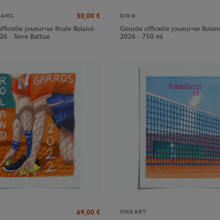
50,00
€
LANC
SIGG
officielle joueur•se finale Roland-
Gourde officielle joueur•se Rola
26 - Terre Battue
2026 - 750 ml
69,00
€
ONEART