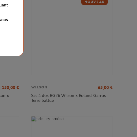
NOUVEAU
quant
 vous
150,00
€
65,00
€
WILSON
son x
Sac à dos RG26 Wilson x Roland-Garros -
Terre battue