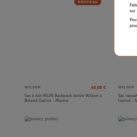
NOUVEAU
Fai
sur
Pou
pou
40,00
€
WILSON
WILSON
Sac à dos RG26 Backpack Junior Wilson x
Sac raque
Roland-Garros - Marine
Garros - T