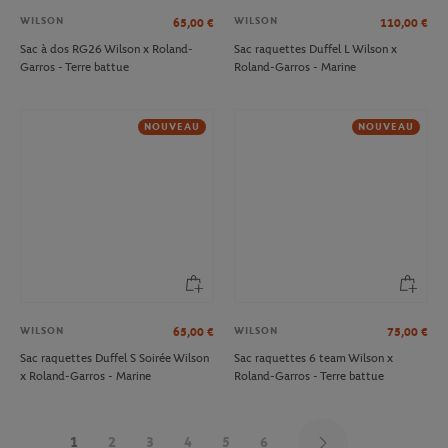
WILSON
WILSON
65,00
€
110,00
€
Sac à dos RG26 Wilson x Roland-
Sac raquettes Duffel L Wilson x
Garros - Terre battue
Roland-Garros - Marine
NOUVEAU
NOUVEAU
WILSON
WILSON
65,00
€
75,00
€
Sac raquettes Duffel S Soirée Wilson
Sac raquettes 6 team Wilson x
x Roland-Garros - Marine
Roland-Garros - Terre battue
1
2
3
4
5
6