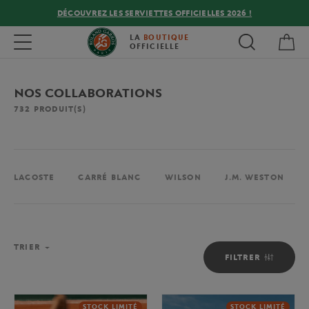
DÉCOUVREZ LES SERVIETTES OFFICIELLES 2026 !
Mon
Toggle navigation
LA
BOUTIQUE
OFFICIELLE
NOS COLLABORATIONS
732
PRODUIT(S)
LACOSTE
CARRÉ BLANC
WILSON
J.M. WESTON
TRIER
FILTRER
STOCK LIMITÉ
STOCK LIMITÉ