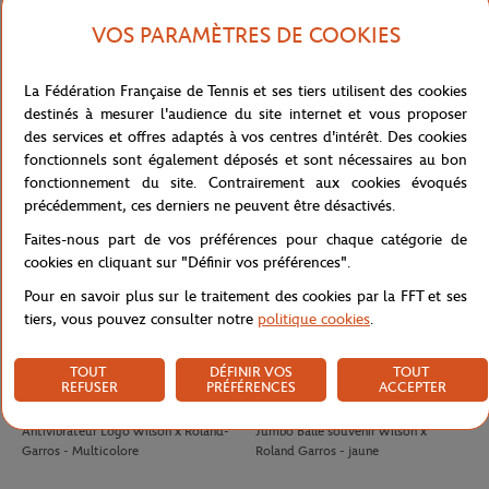
VOS PARAMÈTRES DE COOKIES
LACOSTE
LACOSTE
100,00
€
90,00
€
La Fédération Française de Tennis et ses tiers utilisent des cookies
Jupe Ramasseuse femme Lacoste x
T-shirt Performance homme Lacoste
destinés à mesurer l'audience du site internet et vous proposer
Roland-Garros - Blanc
x Roland-Garros - Vert
des services et offres adaptés à vos centres d'intérêt. Des cookies
fonctionnels sont également déposés et sont nécessaires au bon
fonctionnement du site. Contrairement aux cookies évoqués
précédemment, ces derniers ne peuvent être désactivés.
Faites-nous part de vos préférences pour chaque catégorie de
cookies en cliquant sur "Définir vos préférences".
Pour en savoir plus sur le traitement des cookies par la FFT et ses
tiers, vous pouvez consulter notre
politique cookies
.
TOUT
DÉFINIR VOS
TOUT
REFUSER
PRÉFÉRENCES
ACCEPTER
WILSON
WILSON
8,00
€
32,00
€
Antivibrateur Logo Wilson x Roland-
Jumbo Balle souvenir Wilson x
Garros - Multicolore
Roland Garros - jaune