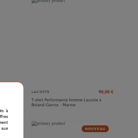
190,00
€
90,00
€
LACOSTE
land-
T-shirt Performance homme Lacoste x
Roland-Garros - Marine
nés à
fres
ment
 aux
NOUVEAU