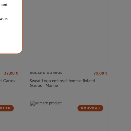
quant
 vous
37,00
€
75,00
€
ROLAND GARROS
d-Garros -
Sweat Logo embossé homme Roland-
Garros - Marine
VEAU
NOUVEAU