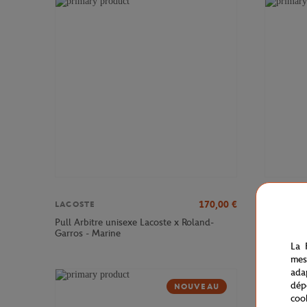
170,00
€
LACOSTE
LACOSTE
Pull Arbitre unisexe Lacoste x Roland-
T-Shirt C
Garros - Marine
Garros - E
La 
mes
ada
dép
NOUVEAU
coo