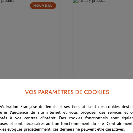
NOUVEAU
100,00
€
LACOSTE
VOS PARAMÈTRES DE COOKIES
lub homme Lacoste x Roland-
Sweat Club unisexe Lacoste x Ro
cru
Garros - Vert lac
Fédération Française de Tennis et ses tiers utilisent des cookies desti
urer l'audience du site internet et vous proposer des services et of
ptés à vos centres d'intérêt. Des cookies fonctionnels sont égale
osés et sont nécessaires au bon fonctionnement du site. Contrairement
NOUVEAU
kies évoqués précédemment, ces derniers ne peuvent être désactivés.