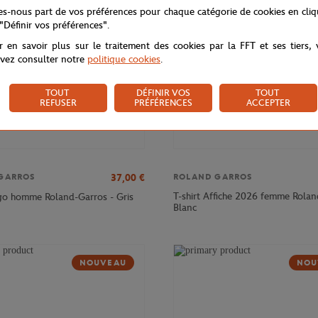
tes-nous part de vos préférences pour chaque catégorie de cookies en cli
 "Définir vos préférences".
r en savoir plus sur le traitement des cookies par la FFT et ses tiers,
vez consulter notre
politique cookies
.
TOUT
DÉFINIR VOS
TOUT
REFUSER
PRÉFÉRENCES
ACCEPTER
37,00
€
GARROS
ROLAND GARROS
T-shirt Affiche 2026 femme Rolan
ogo homme Roland-Garros - Gris
Blanc
NOUVEAU
NOU