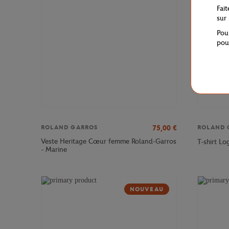
Fai
sur
Pou
pou
75,00
€
ROLAND GARROS
ROLAND 
Veste Heritage Cœur femme Roland-Garros
T-shirt L
- Marine
NOUVEAU