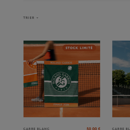
TRIER
STOCK LIMITÉ
50,00
€
CARRE BLANC
CARRE B