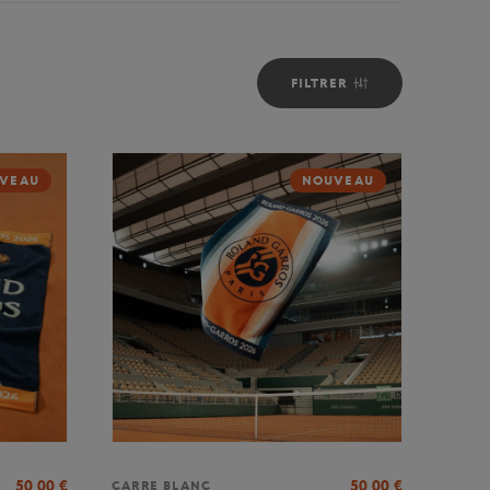
FILTRER
VEAU
NOUVEAU
50,00
€
50,00
€
CARRE BLANC