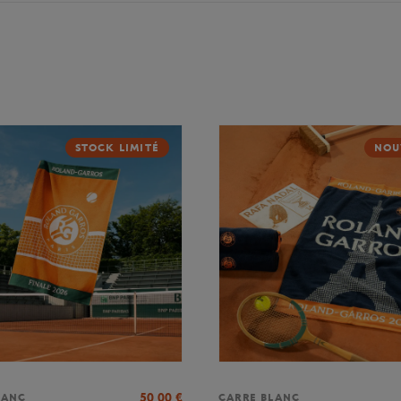
STOCK LIMITÉ
NOU
50,00
€
LANC
CARRE BLANC