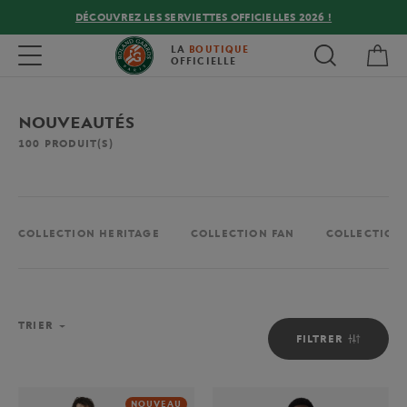
DÉCOUVREZ LES SERVIETTES OFFICIELLES 2026 !
Mon
Toggle navigation
LA
BOUTIQUE
OFFICIELLE
NOUVEAUTÉS
100
PRODUIT(S)
COLLECTION HERITAGE
COLLECTION FAN
COLLECTION 
TRIER
FILTRER
NOUVEAU