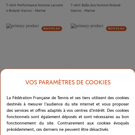
T-shirt Performance homme Lacoste
T-shirt Balle dos homme Roland-
x Roland-Garros - Marine
Garros - Marine
NOUVEAU
NOUVEAU
VOS PARAMÈTRES DE COOKIES
ROLAND GARROS
ROLAND GARROS
37,00
€
65,00
€
La Fédération Française de Tennis et ses tiers utilisent des cookies
T-shirt Logo court homme Roland-
Polo Heritage homme Roland-Garros
destinés à mesurer l'audience du site internet et vous proposer
Garros - Terre battue
- Terre battue
des services et offres adaptés à vos centres d'intérêt. Des cookies
fonctionnels sont également déposés et sont nécessaires au bon
fonctionnement du site. Contrairement aux cookies évoqués
précédemment, ces derniers ne peuvent être désactivés.