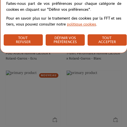
Faites-nous part de vos préférences pour chaque catégorie de
cookies en cliquant sur "Définir vos préférences".
Pour en savoir plus sur le traitement des cookies par la FFT et ses
tiers, vous pouvez consulter notre
politique cookies
.
TOUT
DÉFINIR VOS
TOUT
REFUSER
PRÉFÉRENCES
ACCEPTER
LACOSTE
LACOSTE
140,00
€
90,00
€
Polo Arbitre homme Lacoste x
T-shirt Performance homme Lacoste
Roland-Garros - Ecru
x Roland-Garros - Blanc
NOUVEAU