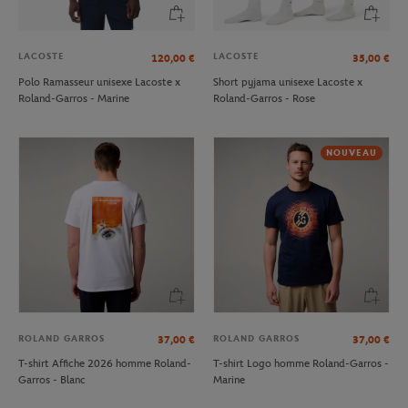
LACOSTE
LACOSTE
120,00
€
35,00
€
Polo Ramasseur unisexe Lacoste x
Short pyjama unisexe Lacoste x
Roland-Garros - Marine
Roland-Garros - Rose
NOUVEAU
ROLAND GARROS
ROLAND GARROS
37,00
€
37,00
€
T-shirt Affiche 2026 homme Roland-
T-shirt Logo homme Roland-Garros -
Garros - Blanc
Marine