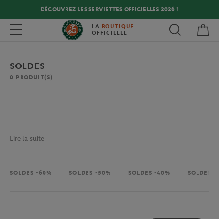
DÉCOUVREZ LES SERVIETTES OFFICIELLES 2026 !
Mon
Toggle navigation
LA
BOUTIQUE
OFFICIELLE
SOLDES
0
PRODUIT(S)
Lire la suite
SOLDES -60%
SOLDES -50%
SOLDES -40%
SOLDES -