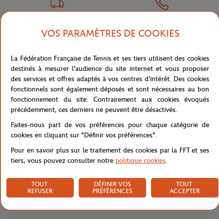
LIVRAISON OFFERTE
SERVICE CLIENT
VOS PARAMÈTRES DE COOKIES
DÈS 80€ (EN FRANCE)
01 47 43 51 11 OU PAR MAIL
La Fédération Française de Tennis et ses tiers utilisent des cookies
destinés à mesurer l'audience du site internet et vous proposer
des services et offres adaptés à vos centres d'intérêt. Des cookies
fonctionnels sont également déposés et sont nécessaires au bon
NEWSLETTER
fonctionnement du site. Contrairement aux cookies évoqués
précédemment, ces derniers ne peuvent être désactivés.
EN VOUS ABONNANT À NOS NEWSLETTERS, NE LOUPEZ PLUS
NOS NOUVEAUTÉS, OFFRES SPÉCIALES ET EXCLUSIVITÉS.
Faites-nous part de vos préférences pour chaque catégorie de
cookies en cliquant sur "Définir vos préférences".
Pour en savoir plus sur le traitement des cookies par la FFT et ses
tiers, vous pouvez consulter notre
politique cookies
.
Politique de confidentialité
TOUT
DÉFINIR VOS
TOUT
REFUSER
PRÉFÉRENCES
ACCEPTER