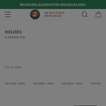
DÉCOUVREZ LES SERVIETTES OFFICIELLES 2026 !
Mon
Toggle navigation
LA
BOUTIQUE
OFFICIELLE
SOLDES
0
PRODUIT(S)
Lire la suite
SOLDES -60%
SOLDES -50%
SOLDES -40%
SOLDES -