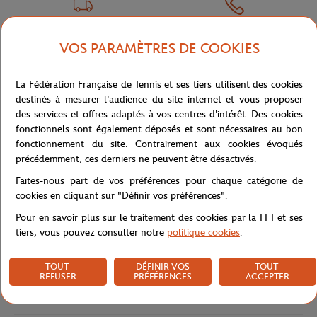
LIVRAISON OFFERTE
SERVICE CLIENT
VOS PARAMÈTRES DE COOKIES
DÈS 80€ (EN FRANCE)
01 47 43 51 11 OU PAR MAIL
La Fédération Française de Tennis et ses tiers utilisent des cookies
destinés à mesurer l'audience du site internet et vous proposer
des services et offres adaptés à vos centres d'intérêt. Des cookies
fonctionnels sont également déposés et sont nécessaires au bon
NEWSLETTER
fonctionnement du site. Contrairement aux cookies évoqués
précédemment, ces derniers ne peuvent être désactivés.
EN VOUS ABONNANT À NOS NEWSLETTERS, NE LOUPEZ PLUS
NOS NOUVEAUTÉS, OFFRES SPÉCIALES ET EXCLUSIVITÉS.
Faites-nous part de vos préférences pour chaque catégorie de
cookies en cliquant sur "Définir vos préférences".
Pour en savoir plus sur le traitement des cookies par la FFT et ses
tiers, vous pouvez consulter notre
politique cookies
.
Politique de confidentialité
TOUT
DÉFINIR VOS
TOUT
REFUSER
PRÉFÉRENCES
ACCEPTER