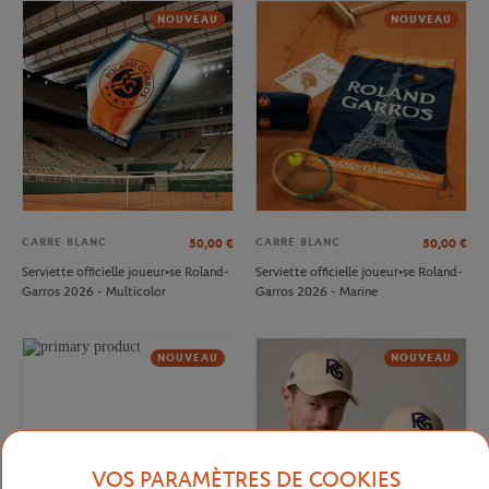
NOUVEAU
NOUVEAU
CARRE BLANC
CARRE BLANC
50,00
€
50,00
€
Serviette officielle joueur•se Roland-
Serviette officielle joueur•se Roland-
Garros 2026 - Multicolor
Garros 2026 - Marine
NOUVEAU
NOUVEAU
VOS PARAMÈTRES DE COOKIES