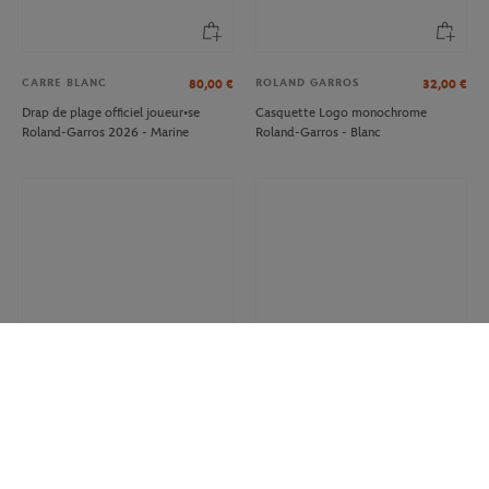
CARRE BLANC
ROLAND GARROS
80,00
€
32,00
€
Drap de plage officiel joueur•se
Casquette Logo monochrome
Roland-Garros 2026 - Marine
Roland-Garros - Blanc
ROLAND GARROS
BIC
12.00
€
8,40
€
7,00
€
Sac Shopping Heritage Roland-
Stylo Court Bic x Roland-Garros -
Garros - Multicolore
Terre battue