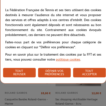
La Fédération Française de Tennis et ses tiers utilisent des cookies
destinés à mesurer l'audience du site internet et vous proposer
des services et offres adaptés à vos centres d'intérêt. Des cookies
ROLAND GARROS
ROLAND GARROS
32,00
€
35,00
€
fonctionnels sont également déposés et sont nécessaires au bon
Casquette Logo monochrome
Casquette Heritage Roland-Garros -
fonctionnement du site. Contrairement aux cookies évoqués
Roland-Garros - Terre battue
Beige
précédemment, ces derniers ne peuvent être désactivés.
Faites-nous part de vos préférences pour chaque catégorie de
NOUVEAU
NOUVEAU
cookies en cliquant sur "Définir vos préférences".
Pour en savoir plus sur le traitement des cookies par la FFT et ses
tiers, vous pouvez consulter notre
politique cookies
.
TOUT
DÉFINIR VOS
TOUT
REFUSER
PRÉFÉRENCES
ACCEPTER
ROLAND GARROS
ROLAND GARROS
35,00
€
12,00
€
Casquette Bandes Roland-Garros -
Sac shopping réutilisable Heritage
Marine
Roland-Garros - Ecru