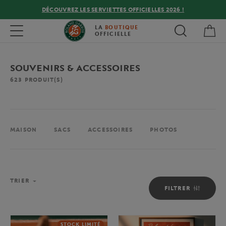
DÉCOUVREZ LES SERVIETTES OFFICIELLES 2026 !
Mon
Toggle navigation
LA
BOUTIQUE
OFFICIELLE
SOUVENIRS & ACCESSOIRES
623
PRODUIT(S)
MAISON
SACS
ACCESSOIRES
PHOTOS
TRIER
FILTRER
STOCK LIMITÉ