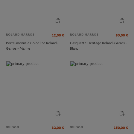
ROLAND GARROS
ROLAND GARROS
12,00
€
35,00
€
Porte-monnaie Color line Roland-
Casquette Heritage Roland-Garros -
Garros - Marine
Blanc
WILSON
WILSON
32,00
€
150,00
€