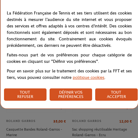
La Fédération Française de Tennis et ses tiers utilisent des cookies
destinés à mesurer l'audience du site internet et vous proposer
des services et offres adaptés à vos centres d'intérêt. Des cookies
ROLAND GARROS
ROLAND GARROS
32,00
€
35,00
€
fonctionnels sont également déposés et sont nécessaires au bon
Casquette Logo monochrome
Casquette Heritage Roland-Garros -
fonctionnement du site. Contrairement aux cookies évoqués
Roland-Garros - Terre battue
Beige
précédemment, ces derniers ne peuvent être désactivés.
Faites-nous part de vos préférences pour chaque catégorie de
NOUVEAU
NOUVEAU
cookies en cliquant sur "Définir vos préférences".
Pour en savoir plus sur le traitement des cookies par la FFT et ses
tiers, vous pouvez consulter notre
politique cookies
.
TOUT
DÉFINIR VOS
TOUT
REFUSER
PRÉFÉRENCES
ACCEPTER
ROLAND GARROS
ROLAND GARROS
35,00
€
12,00
€
Casquette Bandes Roland-Garros -
Sac shopping réutilisable Heritage
Marine
Roland-Garros - Ecru