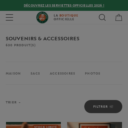
DÉCOUVREZ LES SERVIETTES OFFICIELLES 2026 !
Mon
Toggle navigation
LA
BOUTIQUE
OFFICIELLE
SOUVENIRS & ACCESSOIRES
630
PRODUIT(S)
MAISON
SACS
ACCESSOIRES
PHOTOS
TRIER
FILTRER
STOCK LIMITÉ