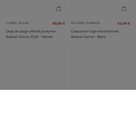
CARRE BLANC
ROLAND GARROS
80,00
€
32,00
€
Drap de plage officiel joueur•se
Casquette Logo monochrome
Roland-Garros 2026 - Marine
Roland-Garros - Blanc
ROLAND GARROS
BIC
12.00
€
8,40
€
7,00
€
Sac Shopping Heritage Roland-
Stylo Court Bic x Roland-Garros -
Garros - Multicolore
Terre battue