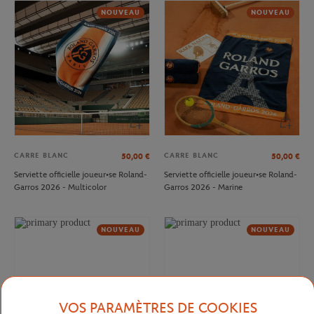
NOUVEAU
NOUVEAU
CARRE BLANC
CARRE BLANC
50,00
€
50,00
€
Serviette officielle joueur•se Roland-
Serviette officielle joueur•se Roland-
Garros 2026 - Multicolor
Garros 2026 - Marine
NOUVEAU
NOUVEAU
VOS PARAMÈTRES DE COOKIES