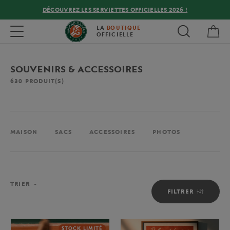
DÉCOUVREZ LES SERVIETTES OFFICIELLES 2026 !
Mon
Toggle navigation
LA
BOUTIQUE
OFFICIELLE
SOUVENIRS & ACCESSOIRES
630
PRODUIT(S)
MAISON
SACS
ACCESSOIRES
PHOTOS
TRIER
FILTRER
STOCK LIMITÉ