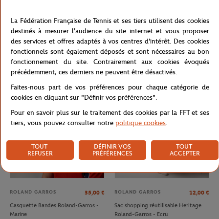
La Fédération Française de Tennis et ses tiers utilisent des cookies
destinés à mesurer l'audience du site internet et vous proposer
des services et offres adaptés à vos centres d'intérêt. Des cookies
ROLAND GARROS
ROLAND GARROS
32,00
€
35,00
€
fonctionnels sont également déposés et sont nécessaires au bon
Casquette Logo monochrome
Casquette Heritage Roland-Garros -
fonctionnement du site. Contrairement aux cookies évoqués
Roland-Garros - Terre battue
Beige
précédemment, ces derniers ne peuvent être désactivés.
Faites-nous part de vos préférences pour chaque catégorie de
NOUVEAU
NOUVEAU
cookies en cliquant sur "Définir vos préférences".
Pour en savoir plus sur le traitement des cookies par la FFT et ses
tiers, vous pouvez consulter notre
politique cookies
.
TOUT
DÉFINIR VOS
TOUT
REFUSER
PRÉFÉRENCES
ACCEPTER
ROLAND GARROS
ROLAND GARROS
35,00
€
12,00
€
Casquette Bandes Roland-Garros -
Sac shopping réutilisable Heritage
Marine
Roland-Garros - Ecru