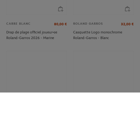
CARRE BLANC
ROLAND GARROS
80,00
€
32,00
€
Drap de plage officiel joueur•se
Casquette Logo monochrome
Roland-Garros 2026 - Marine
Roland-Garros - Blanc
ROLAND GARROS
BIC
12.00
€
8,40
€
7,00
€
Sac Shopping Heritage Roland-
Stylo Court Bic x Roland-Garros -
Garros - Multicolore
Terre battue