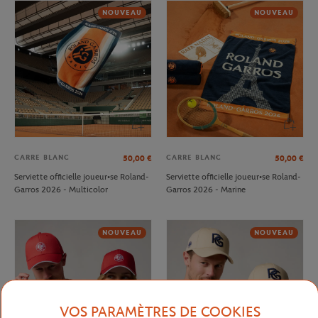
NOUVEAU
NOUVEAU
CARRE BLANC
CARRE BLANC
50,00
€
50,00
€
Serviette officielle joueur•se Roland-
Serviette officielle joueur•se Roland-
Garros 2026 - Multicolor
Garros 2026 - Marine
NOUVEAU
NOUVEAU
VOS PARAMÈTRES DE COOKIES