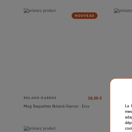
NOUVEAU
18,00
€
ROLAND GARROS
ROLAND 
Porte-mon
La 
Mug Raquettes Roland-Garros - Ecru
Ecru
mes
ada
dép
coo