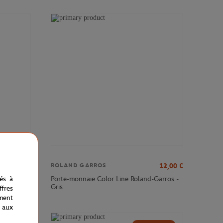
12,00
€
12,00
€
ROLAND GARROS
Garros -
Porte-monnaie Color Line Roland-Garros -
nés à
Gris
fres
ment
 aux