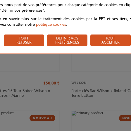
NOU
tes-nous part de vos préférences pour chaque catégorie de cookies en cli
 "Définir vos préférences".
r en savoir plus sur le traitement des cookies par la FFT et ses tiers,
vez consulter notre
politique cookies
.
TOUT
DÉFINIR VOS
TOUT
REFUSER
PRÉFÉRENCES
ACCEPTER
150,00
€
WILSON
ttes 15 Tour Soiree Wilson x
Porte-clés Sac Wilson x Roland-G
rros - Marine
Terre battue
NOUVEAU
NOU