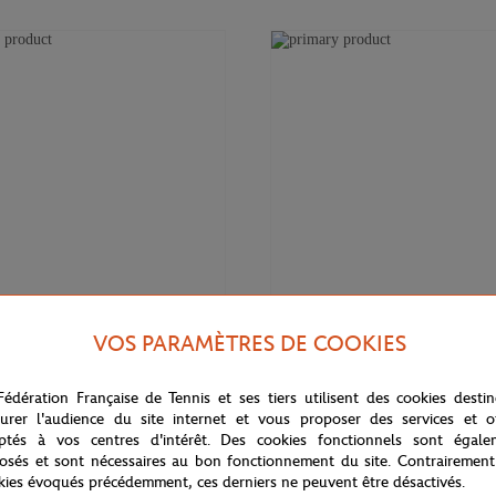
VOS PARAMÈTRES DE COOKIES
12,00
€
GARROS
ROLAND GARROS
naie Color Lines Roland-Garros -
Porte-monnaie Color line Roland-
Fédération Française de Tennis et ses tiers utilisent des cookies desti
Marine
urer l'audience du site internet et vous proposer des services et of
ptés à vos centres d'intérêt. Des cookies fonctionnels sont égale
osés et sont nécessaires au bon fonctionnement du site. Contrairement
kies évoqués précédemment, ces derniers ne peuvent être désactivés.