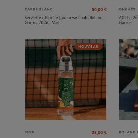
50,00
€
CARRE BLANC
ONEART
Serviette officielle joueur•se finale Roland-
Affiche 20
Garros 2026 - Vert
Garros
NOUVEAU
28,00
€
SIGG
ROLAND 