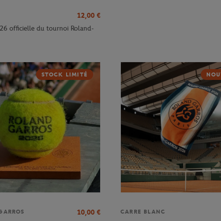
12,00
€
26 officielle du tournoi Roland-
STOCK LIMITÉ
NOU
10,00
€
GARROS
CARRE BLANC