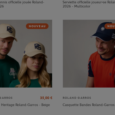
ennis officielle jouée Roland-
Serviette officielle joueur•se Rol
026
2026 - Multicolor
NOUVEAU
NOU
35,00
€
GARROS
ROLAND GARROS
 Heritage Roland-Garros - Beige
Casquette Bandes Roland-Garros