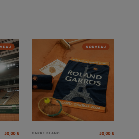
VEAU
NOUVEAU
50,00
€
50,00
€
CARRE BLANC