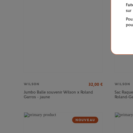
Fai
sur
Pou
pou
32,00
€
WILSON
WILSON
Jumbo Balle souvenir Wilson x Roland
Sac Raque
Garros - jaune
Roland-Ga
NOUVEAU