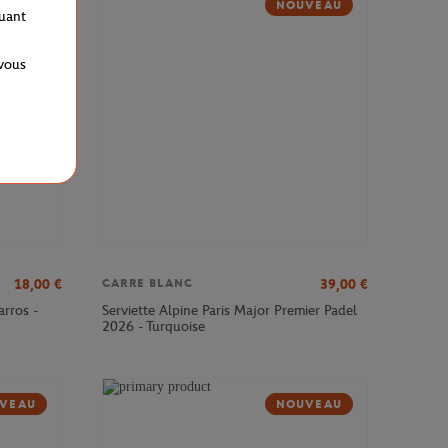
VEAU
NOUVEAU
quant
 vous
18,00
€
39,00
€
CARRE BLANC
arros -
Serviette Alpine Paris Major Premier Padel
2026 - Turquoise
VEAU
NOUVEAU