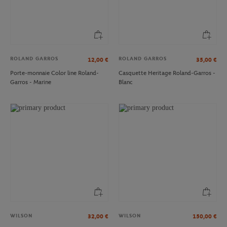
ROLAND GARROS
ROLAND GARROS
12,00
€
35,00
€
Porte-monnaie Color line Roland-
Casquette Heritage Roland-Garros -
Garros - Marine
Blanc
WILSON
WILSON
32,00
€
150,00
€