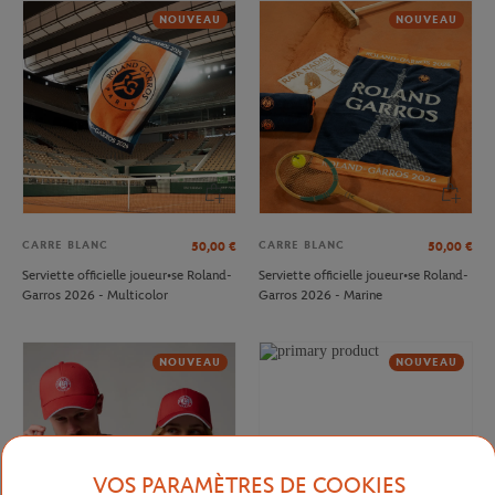
NOUVEAU
NOUVEAU
CARRE BLANC
CARRE BLANC
50,00
€
50,00
€
Serviette officielle joueur•se Roland-
Serviette officielle joueur•se Roland-
Garros 2026 - Multicolor
Garros 2026 - Marine
NOUVEAU
NOUVEAU
VOS PARAMÈTRES DE COOKIES