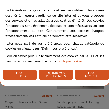
La Fédération Française de Tennis et ses tiers utilisent des cookies
destinés à mesurer l'audience du site internet et vous proposer
des services et offres adaptés à vos centres d'intérêt. Des cookies
ROLAND GARROS
ROLAND GARROS
32,00
€
35,00
€
fonctionnels sont également déposés et sont nécessaires au bon
Casquette Logo monochrome
Casquette Heritage Roland-Garros -
fonctionnement du site. Contrairement aux cookies évoqués
Roland-Garros - Terre battue
Beige
précédemment, ces derniers ne peuvent être désactivés.
Faites-nous part de vos préférences pour chaque catégorie de
NOUVEAU
NOUVEAU
cookies en cliquant sur "Définir vos préférences".
Pour en savoir plus sur le traitement des cookies par la FFT et ses
tiers, vous pouvez consulter notre
politique cookies
.
TOUT
DÉFINIR VOS
TOUT
REFUSER
PRÉFÉRENCES
ACCEPTER
ROLAND GARROS
ROLAND GARROS
35,00
€
12,00
€
Casquette Bandes Roland-Garros -
Sac shopping réutilisable Heritage
Marine
Roland-Garros - Ecru