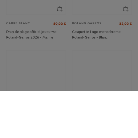
CARRE BLANC
ROLAND GARROS
80,00
€
32,00
€
Drap de plage officiel joueur•se
Casquette Logo monochrome
Roland-Garros 2026 - Marine
Roland-Garros - Blanc
ROLAND GARROS
BIC
12.00
€
8,40
€
7,00
€
Sac Shopping Heritage Roland-
Stylo Court Bic x Roland-Garros -
Garros - Multicolore
Terre battue