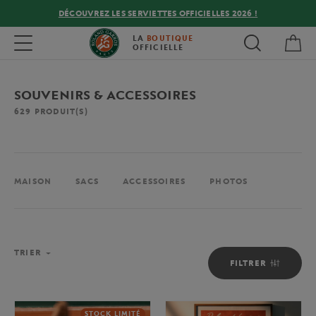
DÉCOUVREZ LES SERVIETTES OFFICIELLES 2026 !
Mon
Toggle navigation
LA
BOUTIQUE
OFFICIELLE
SOUVENIRS & ACCESSOIRES
629
PRODUIT(S)
MAISON
SACS
ACCESSOIRES
PHOTOS
TRIER
FILTRER
STOCK LIMITÉ