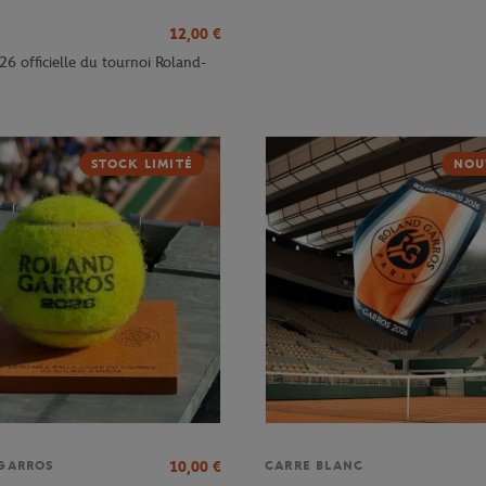
12,00
€
26 officielle du tournoi Roland-
STOCK LIMITÉ
NOU
10,00
€
GARROS
CARRE BLANC