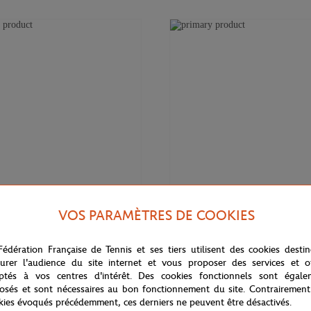
VOS PARAMÈTRES DE COOKIES
12,00
€
GARROS
ROLAND GARROS
naie Color Lines Roland-Garros -
Porte-monnaie Color line Roland-
Fédération Française de Tennis et ses tiers utilisent des cookies desti
Marine
urer l'audience du site internet et vous proposer des services et of
ptés à vos centres d'intérêt. Des cookies fonctionnels sont égale
osés et sont nécessaires au bon fonctionnement du site. Contrairement
kies évoqués précédemment, ces derniers ne peuvent être désactivés.