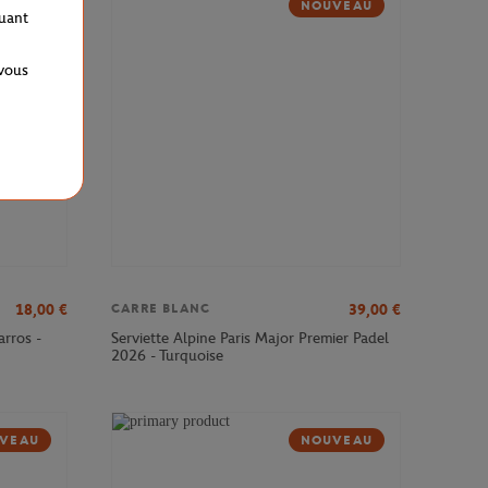
VEAU
NOUVEAU
quant
 vous
18,00
€
39,00
€
CARRE BLANC
arros -
Serviette Alpine Paris Major Premier Padel
2026 - Turquoise
VEAU
NOUVEAU