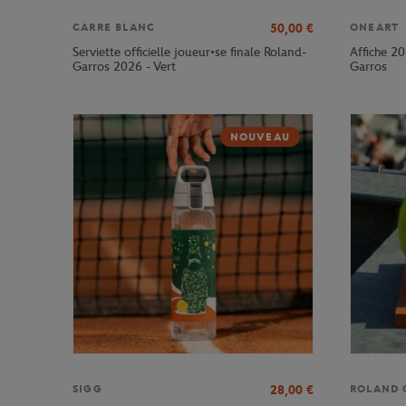
50,00
€
CARRE BLANC
ONEART
Serviette officielle joueur•se finale Roland-
Affiche 20
Garros 2026 - Vert
Garros
NOUVEAU
28,00
€
SIGG
ROLAND 