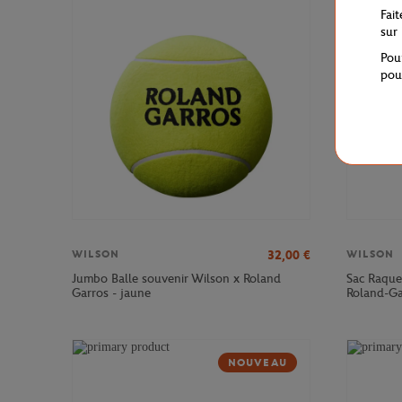
Fai
sur
Pou
pou
32,00
€
WILSON
WILSON
Jumbo Balle souvenir Wilson x Roland
Sac Raque
Garros - jaune
Roland-Ga
NOUVEAU