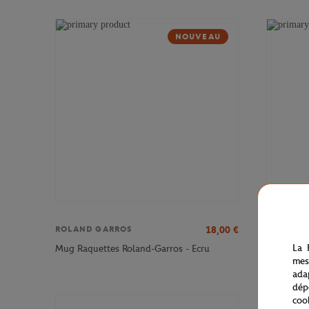
NOUVEAU
18,00
€
ROLAND GARROS
ROLAND 
Porte-mon
La 
Mug Raquettes Roland-Garros - Ecru
Ecru
mes
ada
dép
coo