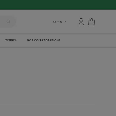
Mon compte : se co
Mon panier
FR
-
€
TENNIS
NOS COLLABORATIONS