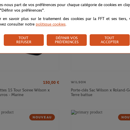
NOU
tes-nous part de vos préférences pour chaque catégorie de cookies en cli
 "Définir vos préférences".
r en savoir plus sur le traitement des cookies par la FFT et ses tiers,
vez consulter notre
politique cookies
.
TOUT
DÉFINIR VOS
TOUT
REFUSER
PRÉFÉRENCES
ACCEPTER
150,00
€
WILSON
ttes 15 Tour Soiree Wilson x
Porte-clés Sac Wilson x Roland-G
rros - Marine
Terre battue
NOUVEAU
NOU